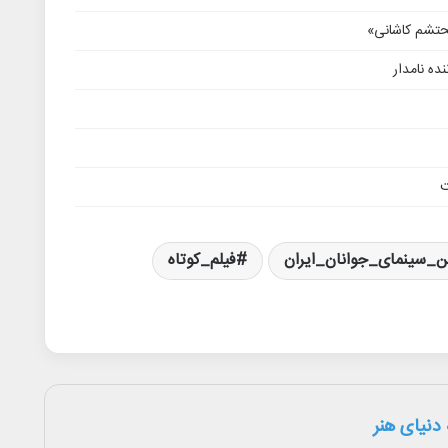
محتشم کاشانی»
ده نامدار
ت
ن_سینمای_جوانان_ایران
فیلم_کوتاه
دنیای هنر