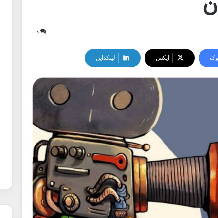
ن
۰
وک
ایکس
لینکداین