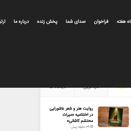
اه هفته
فراخوان
صدای شما
پخش زنده
درباره ما
ارتب
، روایت روز فرهنگ و هنر، با تازه‌ترین اخبار، گ
محبوب
تازه ترین
دیدگاه ها
روایت هنر و شعر عاشورایی
در اختتامیه «میراث
محتشم کاشانی»
39 دقیقه پیش