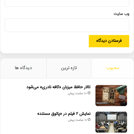
• برگزاری کنسرت علیرضا قربانی در شیراز
وب‌ سایت
• رییس پانزدهمین جشنواره ملی تئاتر خیابانی شهروند معرفی شد
برج_آزادی
دهه_فجر
رویداد_فرهنگی
میدان_ایران
نمایشگاه_عکس
هنر_انقلاب
محبوب
تازه ترین
دیدگاه ها
تالار حافظ میزبان «کافه نادری» می‌شود
10 ساعت پیش
نمایش ۲ فیلم در «پاتوق مستند»
11 ساعت پیش