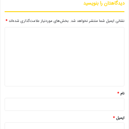
دیدگاهتان را بنویسید
لینک خبر
نشانی ایمیل شما منتشر نخواهد شد.
بخش‌های موردنیاز علامت‌گذاری شده‌اند
*
کپی
د
ی
د
گ
دیگر خبرها
ا
ه
• مجله هنری
*
• تالار حافظ میزبان «کافه نادری» می‌شود
نام
*
• نمایش ۲ فیلم در «پاتوق مستند»
• تصویربرداری «دختری از نوار ساحلی» به پایان رسید
ایمیل
*
• فیلم جدید بهاره رهنما با سه بازیگر مطرح به میانه تولید رسید