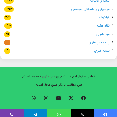
کتاب و ادبیات
۱,۴۸۶
موسیقی و هنرهای تجسمی
۱,۴۵۴
فراخوان
۳۰۴
نگاه هفته
۱۵۵
میز هنری
۶۵
رادیو میز هنری
۱۱
بسته خبری
۴
تمامی حقوق این سایت برای
میز هنری
محفوظ است.
نقل مطالب با ذکر منبع مجاز است.
فیسبوک
ایکس
یوتیوب
اینستاگرام
واتس
آپ