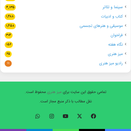
سینما و تئاتر
۴,۱۳۵
کتاب و ادبیات
۱,۴۸۸
موسیقی و هنرهای تجسمی
۱,۴۵۸
فراخوان
۳۰۴
نگاه هفته
۱۵۶
میز هنری
۶۵
رادیو میز هنری
۱۱
تمامی حقوق این سایت برای
میز هنری
محفوظ است.
نقل مطالب با ذکر منبع مجاز است.
فیسبوک
ایکس
یوتیوب
اینستاگرام
واتس
آپ