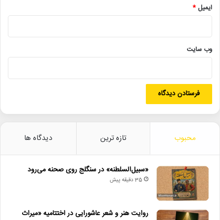
ایمیل
*
• اعلام توقف دو شب اجرای نمایش‌ها در کشور
• ویلیام اوربیت، چهره اثرگذار موسیقی پاپ، درگذشت
وب‌ سایت
بهرام_بیضایی
بولتن_فجر
چهل‌وچهارمین_جشنواره_فیلم_فجر
سینمای_ایران
منوچهر_شاهسواری
ناصر_تقوایی
یاد_بزرگان_سینما
محبوب
تازه ترین
دیدگاه ها
«سبیل‌السلطنه» در سنگلج روی صحنه می‌رود
35 دقیقه پیش
روایت هنر و شعر عاشورایی در اختتامیه «میراث