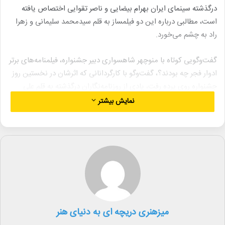
درگذشته سینمای ایران بهرام بیضایی و ناصر تقوایی اختصاص یافته
است، مطالبی درباره این دو فیلمساز به قلم سیدمحمد سلیمانی و زهرا
راد به چشم می‌خورد.
گفت‌وگویی کوتاه با منوچهر شاهسواری دبیر جشنواره، فیلمنامه‌های برتر
ادوار فجر چه بودند؟، گفت‌وگو با کارگردانانی که اثرشان در نخستین روز
جشنواره روی پرده رفت، یادی از روزنامه‌نگاران درگذشته به قلم علی
افشار و یادداشتی از محمود گبرلو در این شماره منتشر شده است.
نمایش بیشتر
در ابتدای یادداشت آغازین بولتن به قلم محمدجواد روح آمده است:
«روشن است که سینما به عنوان بزرگترین و پرمخاطب‌ترین هنر فقط
یک سرگرمی نیست. اما اینکه بخواهیم مسئولیتی فراتر از تولید اثر هنری
سرگرم‌کننده و طرح موضوعات ملی را به دوش بکشد نمی‌تواند از بالا و
به شکل عامرانه یا سفارشی محقق شود. سینما مسئولیت حفظ یک
نقش اجتماعی را دارد. سینما مانند هر کار فرهنگی واقعی از پایین و از
میزهنری دریچه ای به دنیای هنر
دل دغدغه هنرمند و مولف شکل می‌گیرد.»