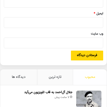
علاقه‌مندان می‌توانند آثار خود را حداکثر تا تاریخ ۳۱ تیرماه ۱۴۰۵ از طریق
رایانامه
minab168prize@gmail.com
یا
آدرس Minab168prize@ در پیام‌رسان بله ارسال کنند.پس از پایان
ایمیل
*
مهلت دریافت آثار، داستان‌های برگزیده توسط هیئت داوران داخلی و
خارجی انتخاب و در آیین اختتامیه معرفی خواهند شد. برگزیدگان علاوه
بر دریافت تندیس و لوح یادبود، جوایز نفیس نقدی نیز دریافت خواهند
وب‌ سایت
کرد.
پوستر این رویداد روز گذشته (یکشنبه ۲۷ اردیبهشت‌ماه) با حضور
سیدعباس صالحی، وزیر فرهنگ و ارشاد اسلامی، محسن جوادی، معاون
امور فرهنگی وزارت فرهنگ، نیکنام حسینی‌پور، مشاور وزیر و رئیس مرکز
محبوب
تازه ترین
دیدگاه ها
روابط عمومی و اطلاع‌رسانی این وزارتخانه، مدیران و مشاوران معاونت
امور فرهنگی رونمایی شد.
جلال آل‌احمد به قاب تلویزیون می‌آید
7 ساعت پیش
لینک خبر