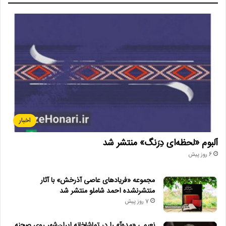
جایزه_میناب
داستان_شش_کلمه‌ای
دفتر_ادبیات_و_زبان_فارسی
فراخوان
مدرسه_میناب
معاونت_فرهنگی_وزارت_ارشاد
اخبار
آلبوم «لحظه‌ای دِرَنگ» منتشر شد
6 روز پیش
مجموعه «فریادهای عاصی آذرخش» با آثار
منتشرنشده احمد شاملو منتشر شد
7 روز پیش
نعیمی «مده‌آ» را در تماشاخانه ایران‌شهر روی صحنه