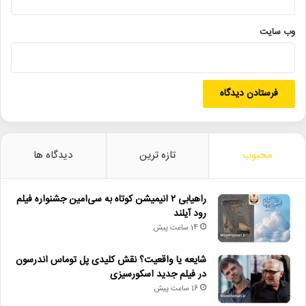
کپی
وب‌ سایت
دیگر خبرها
• مجله هنری
• راهیابی ۲ انیمیشن کوتاه به سی‌امین جشنواره فیلم رود آیلند
محبوب
تازه ترین
دیدگاه ها
• شایعه یا واقعیت؟ نقش کلیدی پل توماس اندرسون در فیلم جدید
اسکورسیزی
راهیابی ۲ انیمیشن کوتاه به سی‌امین جشنواره فیلم
رود آیلند
• افتتاح نمایش «یک فیل ناپدید شده است» با حضور ایرج راد
14 ساعت پیش
• جزئیات اکران مستند «ماسک» منتشر شد
شایعه یا واقعیت؟ نقش کلیدی پل توماس اندرسون
• تالار حافظ میزبان «کافه نادری» می‌شود
در فیلم جدید اسکورسیزی
16 ساعت پیش
• نمایش ۲ فیلم در «پاتوق مستند»