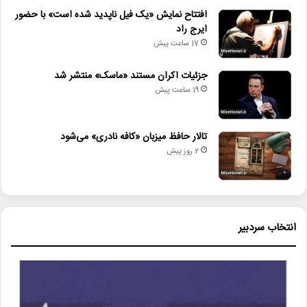
افتتاح نمایش «یک فیل ناپدید شده است» با حضور
ایرج راد
خانه کتاب و ادبیات ایران
عبدالحسین کلانتری
17 ساعت پیش
فرهنگ_و_ارشاد
کتاب_و_ادبیات
جزئیات اکران مستند «ماسک» منتشر شد
19 ساعت پیش
معاونت_فرهنگی
هفته_کتاب
وزارت_ارشاد
تالار حافظ میزبان «کافه نادری» می‌شود
2 روز پیش
انتخاب سردبیر