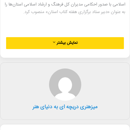
اسلامی با صدور احکامی مدیران کل فرهنگ و ارشاد اسلامی استان‌ها را
به عنوان «دبیر ستاد برگزاری هفته کتاب استان» منصوب کرد.
در متن این احکام آمده است:
نمایش بیشتر
«نظر به اهمیت و تاثیر رویداد ملی «هفته کتاب» در توسعه و ترویج
فرهنگ کتاب و کتابخوانی، با استعانت از خداوند متعال جنابعالی به
عنوان «دبیر ستاد برگزاری سی‌ودومین دوره هفته کتاب استان» منصوب
می‌شوید.
میزهنری دریچه ای به دنیای هنر
امید است در راستای اهداف دولت، ضمن هم‌افزایی و بهره‌گیری از