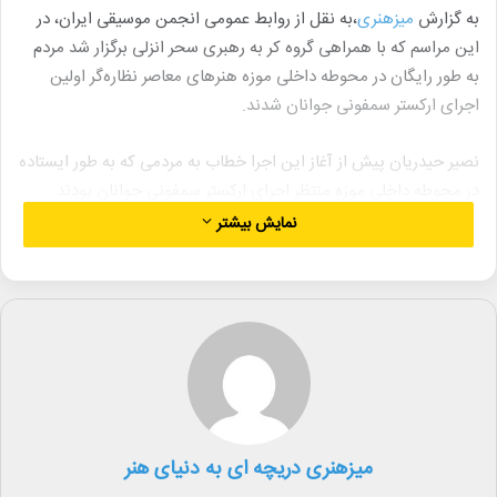
به گزارش
میزهنری
،به نقل از روابط عمومی انجمن موسیقی ایران، در
این مراسم که با همراهی گروه کر به رهبری سحر انزلی برگزار شد مردم
به طور رایگان در محوطه داخلی موزه هنرهای معاصر نظاره‌گر اولین
اجرای ارکستر سمفونی جوانان شدند.
نصیر حیدریان پیش از آغاز این اجرا خطاب به مردمی که به طور ایستاده
در محوطه داخلی موزه منتظر اجرای ارکستر سمفونی جوانان بودند
گفت: خوشحالم که به من اجازه دادن این اکستر را هدایت کنم. این
نمایش بیشتر
اکستر متشکل از جوانانی‌ست که آینده داران اصلی موسیقی ایران
هستند. این ارکستر از شاگردان موزیسین‌هایی چون پدرام فریوسفی
تشکیل شده و باید از این دوستان تشکر کنم که برای پروش این
استعدادهای جوان وقت گذاشته‌اند.
وی در ادامه افزود: من تحصیلات موسیقی‌ام را در کشور اتریش انجام
داده‌ام؛ در کشوری که مهد موسیقی‌ست و با اطمینان می‌گویم که بعد از
اتریشی‌ها هیچ کشور دیگری به اندازه مردم ایران عاشق موسیقی
میزهنری دریچه ای به دنیای هنر
نیستند.