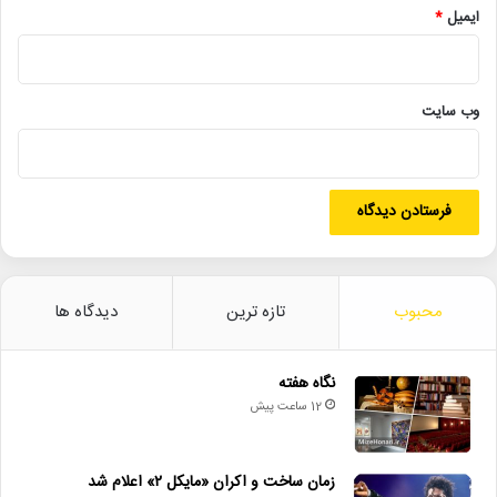
اخبار سینما
اخبار_سینما
اکران_فیلم
ایمیل
*
خانه_سینما
شورای_صنفی_نمایش
فیلم_بچه_مردم
فیلم_غریزه
وب‌ سایت
محبوب
تازه ترین
دیدگاه ها
نگاه هفته
12 ساعت پیش
زمان ساخت و اکران «مایکل ۲» اعلام شد