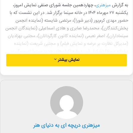
به گزارش
میزهنری
، چهاردهمین جلسه شورای صنفی نمایش امروز،
یکشنبه ۲۷ مهرماه ۱۴۰۴ در خانه سینما برگزار شد. در این نشست که با
حضور مهدی کرم‌پور (دبیر شورا)، مرتضی شایسته (نماینده انجمن
پخش‌کنندگان)، محمدرضا صابری و هادی اسماعیلی (نمایندگان انجمن
سینماداران)، اصغر نعیمی (نماینده کانون کارگردانان)، مجتبی بهزادیان
(مدیرکل نظارت بر عرضه و نمایش فیلم) و مجتبی شریعت (نماینده
سامانه سمفا) تشکیل شد، درباره اکران‌های جدید سینما تصمیم‌گیری
شد.
نمایش بیشتر
بر اساس مصوبات این جلسه، فیلم «بچه مردم» با پخش شهر فرنگ در
سرگروه پردیس سینمایی فرهنگ و فیلم «غریزه» با پخش عامریان فیلم
در گروه آزاد از روز چهارشنبه ۳۰ مهرماه اکران خود را آغاز خواهند کرد.
لینک خبر
کپی
میزهنری دریچه ای به دنیای هنر