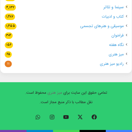
سینما و تئاتر
۴,۱۳۲
کتاب و ادبیات
۱,۴۸۷
موسیقی و هنرهای تجسمی
۱,۴۵۵
فراخوان
۳۰۴
نگاه هفته
۱۵۶
میز هنری
۶۵
رادیو میز هنری
۱۱
تمامی حقوق این سایت برای
میز هنری
محفوظ است.
نقل مطالب با ذکر منبع مجاز است.
فیسبوک
ایکس
یوتیوب
اینستاگرام
واتس
آپ