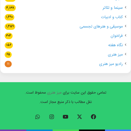
سینما و تئاتر
۴,۱۳۸
کتاب و ادبیات
۱,۴۹۰
موسیقی و هنرهای تجسمی
۱,۴۵۹
فراخوان
۳۰۴
نگاه هفته
۱۵۶
میز هنری
۶۵
رادیو میز هنری
۱۱
تمامی حقوق این سایت برای
میز هنری
محفوظ است.
نقل مطالب با ذکر منبع مجاز است.
فیسبوک
ایکس
یوتیوب
اینستاگرام
واتس
آپ