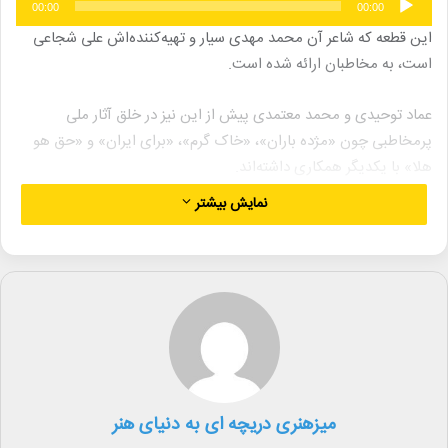
00:00
00:00
صوت
این قطعه که شاعر آن محمد مهدی سیار و تهیه‌کننده‌اش علی شجاعی
است، به مخاطبان ارائه شده است.
عماد توحیدی و محمد معتمدی پیش از این نیز در خلق آثار ملی
پرمخاطبی چون «مژده باران»، «خاک گرم»، «برای ایران» و «حق هو
هلا» با یکدیگر همکاری داشته‌اند.
نمایش بیشتر
همچنین، آلبوم «عیاروار» از این دو هنرمند مطرح، با بهره‌گیری از ده‌ها
ساز کوبه‌ای و حضور شماری از هنرمندان داخلی و خارجی تولید شده
است و در مراحل نهایی چاپ و انتشار قرار دارد.
لینک خبر
میزهنری دریچه ای به دنیای هنر
کپی