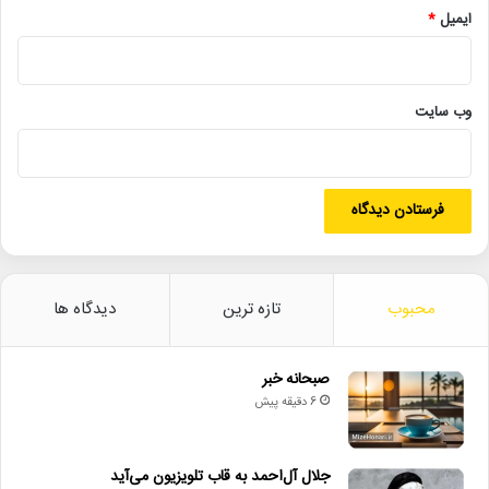
ایمیل
*
المپیک_پاریس
ایران_آسمانی
عماد_توحیدی
محمد_معتمدی
وب‌ سایت
موسیقی_ملی
میزهنری
محبوب
تازه ترین
دیدگاه ها
صبحانه خبر
6 دقیقه پیش
جلال آل‌احمد به قاب تلویزیون می‌آید