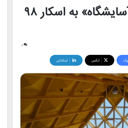
ایرلند با مستند «آسایشگاه» به اسکار ۹۸
۰
وک
ایکس
لینکداین