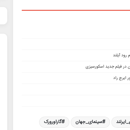
ن در فیلم جدید اسکورسیزی
 ایرج راد
ایرلند
سینمای_جهان
گاراورورک