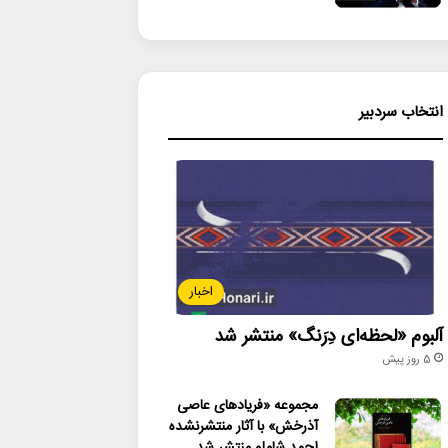
انتخاب سردبیر
اخبار
آلبوم «لحظه‌ای دِرَنگ» منتشر شد
5 روز پیش
مجموعه «فریادهای عاصی
آذرخش» با آثار منتشرنشده
احمد شاملو منتشر شد