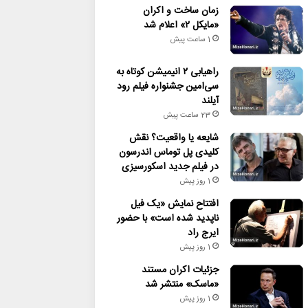
زمان ساخت و اکران
«مایکل ۲» اعلام شد
1 ساعت پیش
راهیابی ۲ انیمیشن کوتاه به
سی‌امین جشنواره فیلم رود
آیلند
23 ساعت پیش
شایعه یا واقعیت؟ نقش
کلیدی پل توماس اندرسون
در فیلم جدید اسکورسیزی
1 روز پیش
افتتاح نمایش «یک فیل
ناپدید شده است» با حضور
ایرج راد
1 روز پیش
جزئیات اکران مستند
«ماسک» منتشر شد
1 روز پیش