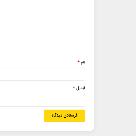
ی
د
گ
ا
ه
*
نام
*
ایمیل
*