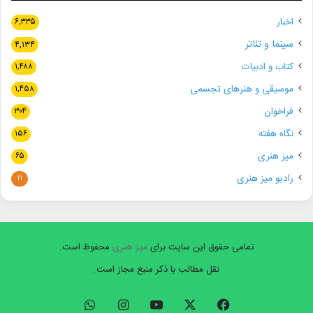
اخبار
۶,۳۳۵
سینما و تئاتر
۴,۱۳۴
کتاب و ادبیات
۱,۴۸۸
موسیقی و هنرهای تجسمی
۱,۴۵۸
فراخوان
۳۰۴
نگاه هفته
۱۵۶
میز هنری
۶۵
رادیو میز هنری
۱۱
تمامی حقوق این سایت برای
میز هنری
محفوظ است.
نقل مطالب با ذکر منبع مجاز است.
فیسبوک
ایکس
یوتیوب
اینستاگرام
واتس