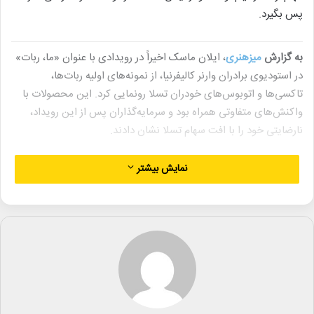
پس بگیرد.
به گزارش
میزهنری
، ایلان ماسک اخیراً در رویدادی با عنوان «ما، ربات»
در استودیوی برادران وارنر کالیفرنیا، از نمونه‌های اولیه ربات‌ها،
تاکسی‌ها و اتوبوس‌های خودران تسلا رونمایی کرد. این محصولات با
واکنش‌های متفاوتی همراه بود و سرمایه‌گذاران پس از این رویداد،
نارضایتی خود را با افت سهام تسلا نشان دادند.
هم‌زمان، «الکس پرویاس» کارگردان فیلم «من، ربات» (I, Robot) در
نمایش بیشتر
شبکه اجتماعی ایکس ادعا کرد که طراحی‌های آینده‌نگرانه تسلا، الهام
گرفته از فیلم اوست. او با انتشار تصویری از محصولات تسلا و
صحنه‌های فیلم خود، نوشت: «سلام ایلان، اجازه هست طراحی‌هایم را
پس بگیرم؟»
فیلم «من، ربات» محصول سال ۲۰۰۴، به داستانی در سال ۲۰۳۵ در
شیکاگو می‌پردازد؛ جایی که ربات‌های شبیه‌انسان با تکیه بر قوانین
سه‌گانه رباتیک «آیزاک آسیموف» مشاغل انسانی را تسخیر کرده‌اند.