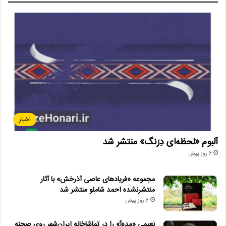
اخبار
آلبوم «لحظه‌ای دِرَنگ» منتشر شد
6 روز پیش
مجموعه «فریادهای عاصی آذرخش» با آثار
منتشرنشده احمد شاملو منتشر شد
6 روز پیش
نعیمی «مده‌آ» را در تماشاخانه ایران‌شهر روی صحنه