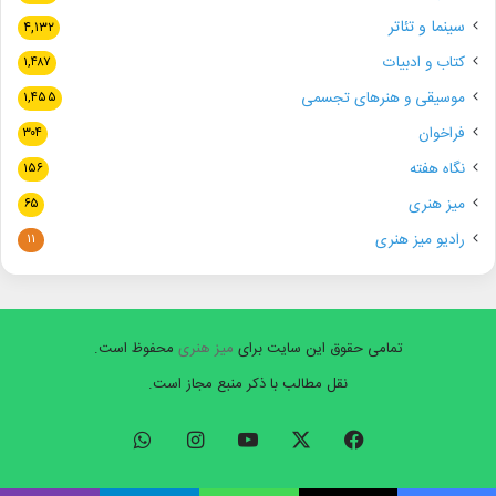
سینما و تئاتر
۴,۱۳۲
کتاب و ادبیات
۱,۴۸۷
موسیقی و هنرهای تجسمی
۱,۴۵۵
فراخوان
۳۰۴
نگاه هفته
۱۵۶
میز هنری
۶۵
رادیو میز هنری
۱۱
تمامی حقوق این سایت برای
میز هنری
محفوظ است.
نقل مطالب با ذکر منبع مجاز است.
فیسبوک
ایکس
یوتیوب
اینستاگرام
واتس
آپ