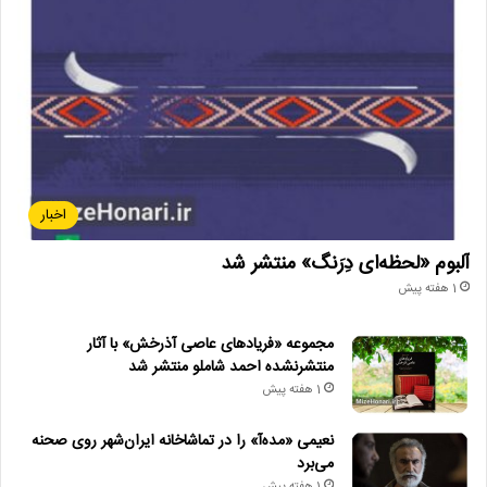
اخبار
آلبوم «لحظه‌ای دِرَنگ» منتشر شد
1 هفته پیش
مجموعه «فریادهای عاصی آذرخش» با آثار
منتشرنشده احمد شاملو منتشر شد
1 هفته پیش
نعیمی «مده‌آ» را در تماشاخانه ایران‌شهر روی صحنه
می‌برد