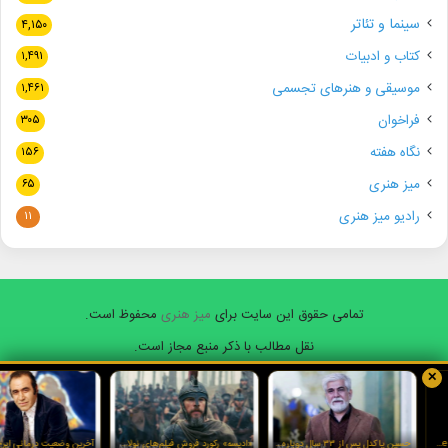
سینما و تئاتر
۴,۱۵۰
کتاب و ادبیات
۱,۴۹۱
موسیقی و هنرهای تجسمی
۱,۴۶۱
فراخوان
۳۰۵
نگاه هفته
۱۵۶
میز هنری
۶۵
رادیو میز هنری
۱۱
تمامی حقوق این سایت برای
میز هنری
محفوظ است.
نقل مطالب با ذکر منبع مجاز است.
✕
فیسبوک
ایکس
یوتیوب
اینستاگرام
واتس
آپ
یاسر طالبی داور جشنواره مستند Doker روسیه شد
حسین پاکدل پس از ۳۳ سال دوباره مجری تلویزیون شد
«ادیسه» رکورد فروش فیلم‌های نولان و آی‌مکس را شکست