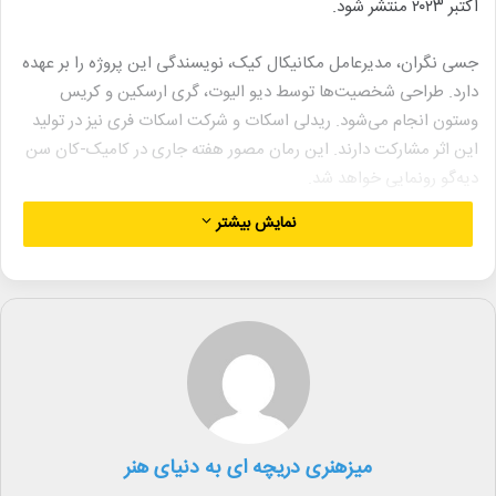
اکتبر ۲۰۲۳ منتشر شود.
جسی نگران، مدیرعامل مکانیکال کیک، نویسندگی این پروژه را بر عهده
دارد. طراحی شخصیت‌ها توسط دیو الیوت، گری ارسکین و کریس
وستون انجام می‌شود. ریدلی اسکات و شرکت اسکات فری نیز در تولید
این اثر مشارکت دارند. این رمان مصور هفته جاری در کامیک-کان سن
دیه‌گو رونمایی خواهد شد.
نمایش بیشتر
داستان جدید به زندگی آقای هاید پس از غلبه بر دکتر جکیل می‌پردازد.
نسخه جدید این شخصیت که ظاهری شبیه به جانی دپ دارد، در
فاضلاب‌های لندن پنهان شده و با استفاده از سرمی خاص، دیگران را به
هاید تبدیل می‌کند.
جانی دپ در بیانیه‌ای این همکاری را فرصتی استثنایی خواند و گفت:
«کار با اسکات و بازآفرینی این اثر کلاسیک برایم افتخار بزرگی است».
این بازیگر پس از جنجال‌های حقوقی اخیرش، بیشتر بر پروژه‌های
شخصی مانند فیلم «مودی» که خود کارگردانی کرده و «روز نوش» با
میزهنری دریچه ای به دنیای هنر
بازی پنه‌لوپه کروز متمرکز شده بود.