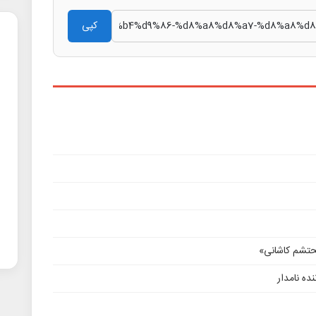
کپی
محتشم کاشانی»
ده نامدار