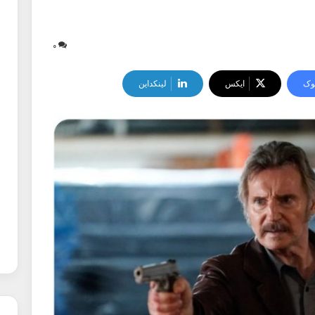
۰
وک
ایکس
لینکداین