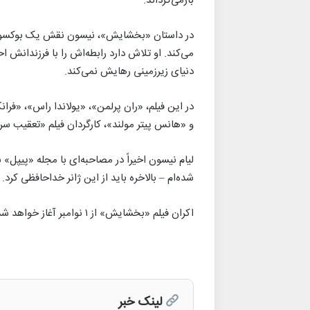
بازمی‌گرداند.
در داستان «بخشایش»، نیسون نقش یک بوکسور سا
می‌کند. او تلاش دارد رابطه‌اش را با فرزندانش اح
دنیای زیرزمینی رهایش نمی‌کند.
در این فیلم، «ران پرلمن»، «یولاندا راس»، «فران
و «هانس پیتر مولند»، کارگردان فیلم «تعقیب سرد» (Cold Pursuit)، کارگردانی این اثر را برعه
شده‌ام – بالاخره باید از این ژانر خداحافظی کرد
اکران فیلم «بخشایش» از ۱ نوامبر آغاز خواهد شد.
لینک خبر