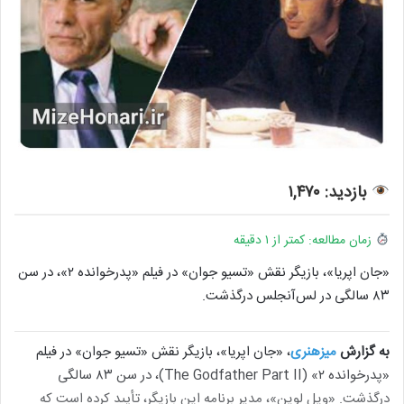
بازدید: ۱,۴۷۰
زمان مطالعه: کمتر از ۱ دقیقه
«جان اپریا»، بازیگر نقش «تسیو جوان» در فیلم «پدرخوانده ۲»، در سن
۸۳ سالگی در لس‌آنجلس درگذشت.
به گزارش
میزهنری
، «جان اپریا»، بازیگر نقش «تسیو جوان» در فیلم
«پدرخوانده ۲» (The Godfather Part II)، در سن ۸۳ سالگی
درگذشت. «ویل لوین»، مدیر برنامه این بازیگر، تأیید کرده است که