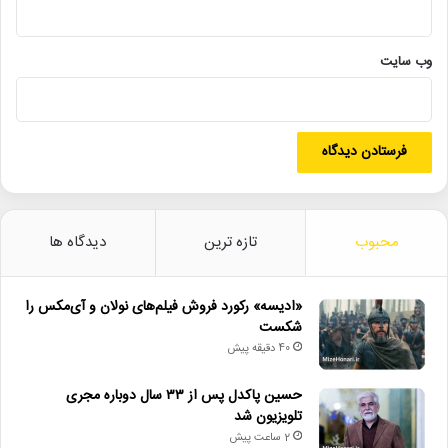
وب‌ سایت
پدرخوانده۲
جان_اپریا
سینما
هالیوود
محبوب
تازه ترین
دیدگاه ها
«ادیسه» رکورد فروش فیلم‌های نولان و آی‌مکس را
شکست
40 دقیقه پیش
حسین پاکدل پس از ۳۳ سال دوباره مجری
تلویزیون شد
2 ساعت پیش