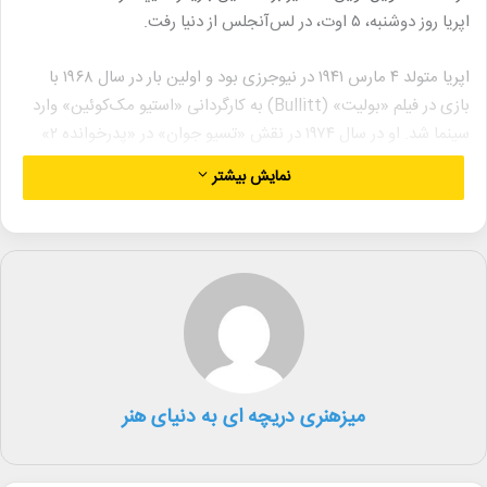
اپریا روز دوشنبه، ۵ اوت، در لس‌آنجلس از دنیا رفت.
اپریا متولد ۴ مارس ۱۹۴۱ در نیوجرزی بود و اولین بار در سال ۱۹۶۸ با
بازی در فیلم «بولیت» (Bullitt) به کارگردانی «استیو مک‌کوئین» وارد
سینما شد. او در سال ۱۹۷۴ در نقش «تسیو جوان» در «پدرخوانده ۲»
ظاهر شد؛ نقشی که پس از تست بازیگری برای نقش «مایکل کارلئونه»
نمایش بیشتر
در «پدرخوانده» اول به او رسید.
او همچنین در فیلم‌هایی چون «بازی» (The Game)، «کاندیدای
منچوری» (The Manchurian Candidate) و «مرد مرده در دانشگاه»
(Dead Man on Campus) به ایفای نقش پرداخته بود. در تلویزیون،
اپریا بیشتر به خاطر بازی در نقش «نیک کاتسوپولیس» در سریال «فولر
هوس» (Fuller House) شناخته می‌شد و در اپیزودهایی از سریال‌های
معروفی همچون «آلفرد هیچکاک تقدیم می‌کند» (Alfred Hitchcock
میزهنری دریچه ای به دنیای هنر
Presents)، «مرد بدلکار» (The Fall Guy) و «سوپرانوها» (The
Sopranos) نیز حضور داشته است.