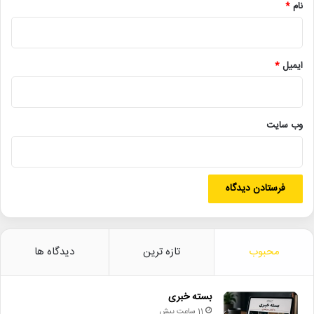
نام
*
پردیس_سینمایی_ملت
جشنواره_فیلم_شهر
علی_اوجی
مریم_پیرکاری
مستانه_مهاجر
ایمیل
*
نهمین جشنواره بین‌المللی فیلم شهر
وب‌ سایت
محبوب
تازه ترین
دیدگاه ها
بسته خبری
11 ساعت پیش