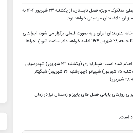
، سلسله جلسات موسیقی محیطی «دلکوک» ویژه فصل تابستان، از یکشنبه ۲۳ شهریور ۱۴۰۴ به
زبان علاقمندان موسیقی خواهد بود.
انه هنرمندان ایران و به صورت فصلی برگزار می شود، اجراهای
خود را از یکشنبه ۲۳ شهریور آغاز کرده و هر شب تا جمعه ۲۸ شهریور ۱۴۰۴ ادامه خواهد داد. ساعت شروع اجراها
عناوین شب های مختلف این برنامه به شرح زیر اعلام شده است: شبِتارنوازی (یکشنبه ۲۳ شهریور) شبِموسیقی
شمال خراسان (دوشنبه ۲۴ شهریور) شبِدل‌آوا (سه‌شنبه ۲۵ شهریور) شبِپیانو (چهارشنبه ۲۶ شهریور) شبِگیتار
ای روزهای پایانی فصل های پاییز و زمستان نیز در زمان
اد است.