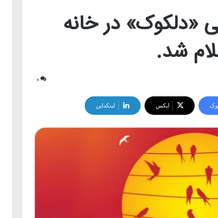
ی «دلکوک» در خانه
لام شد.
۰
وک
ایکس
لینکداین