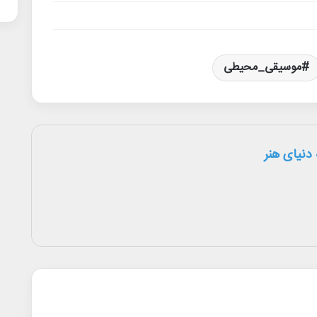
موسیقی_محیطی
دنیای هنر