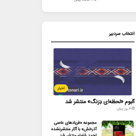
8 ساعت پیش
انتخاب سردبیر
اخبار
آلبوم «لحظه‌ای دِرَنگ» منتشر شد
6 روز پیش
مجموعه «فریادهای عاصی
آذرخش» با آثار منتشرنشده
احمد شاملو منتشر شد