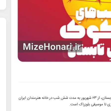
سلسله اجراهای موسیقی «دلکوک» ویژه فصل تابستان، از ۲۳ شهریور به مدت شش شب در خانه هنرمندان ایران
زی تا موسیقی بلوزراک است.