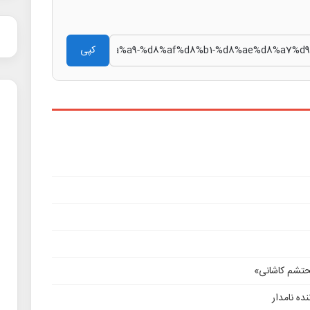
کپی
محتشم کاشانی»
ده نامدار