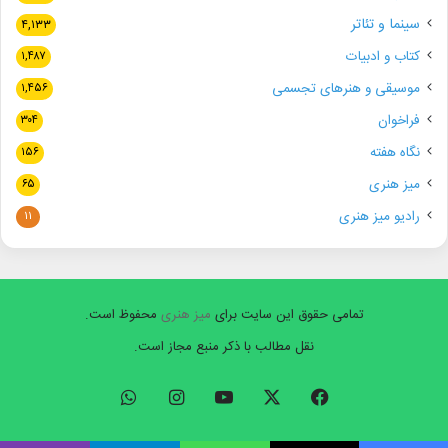
سینما و تئاتر
۴,۱۳۳
کتاب و ادبیات
۱,۴۸۷
موسیقی و هنرهای تجسمی
۱,۴۵۶
فراخوان
۳۰۴
نگاه هفته
۱۵۶
میز هنری
۶۵
رادیو میز هنری
۱۱
تمامی حقوق این سایت برای
میز هنری
محفوظ است.
نقل مطالب با ذکر منبع مجاز است.
فیسبوک
ایکس
یوتیوب
اینستاگرام
واتس
آپ