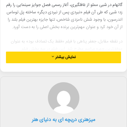
گاتهام در شبی مملو از غافلگیری، آغاز رسمی فصل جوایز سینمایی را رقم
زد؛ شبی که طی آن فیلم «نبردی پس از نبردی دیگر» ساخته پل توماس
اندرسون، با وجود شش نامزدی شاخص، تنها جایزه بهترین فیلم بلند را
از آن خود کرد و عنوان مهم‌ترین برنده بخش اصلی را به دست آورد.
در نقطه مقابل، جعفر پناهی با فیلم «فقط یک تصادف بود» به عنوان
موفق‌ترین چهره مراسم مطرح شد. این فیلم در سه بخش فیلم
بین‌المللی، فیلمنامه اورجینال و بهترین کارگردانی به پیروزی رسید و
نمایش بیشتر
هت‌تریک پناهی را رقم زد؛ رخدادی که ورایتی آن را «درخشش بی‌رقیب
یک فیلمساز مستقل ایرانی» توصیف کرده است.
این دوره از جوایز، که توسط مؤسسه فیلم و رسانه گاتهام در سالن
سیپریانی وال‌استریت برگزار شد، سومین سال متوالی است که بدون
محدودیت بودجه برای شرکت آثار انجام می‌شود؛ تغییری ساختاری که
در سال‌های اخیر مسیر را برای حضور فیلم‌های بزرگ‌تر و تولیدات پرهزینه
در رقابت گاتهام هموار کرده است. تا پیش از این، آثار با بودجه بیش از
میزهنری دریچه ای به دنیای هنر
۳۵ میلیون دلار امکان رقابت نداشتند.