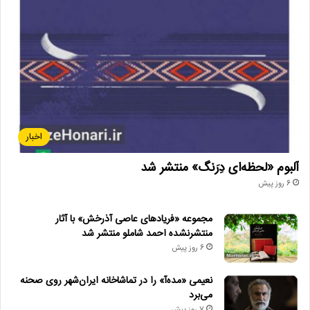
GothamAwards
پل_توماس_اندرسون
جعفر_پناهی
جوایز_گاتهام
ورایتی
اخبار
آلبوم «لحظه‌ای دِرَنگ» منتشر شد
6 روز پیش
مجموعه «فریادهای عاصی آذرخش» با آثار
منتشرنشده احمد شاملو منتشر شد
6 روز پیش
نعیمی «مده‌آ» را در تماشاخانه ایران‌شهر روی صحنه
می‌برد