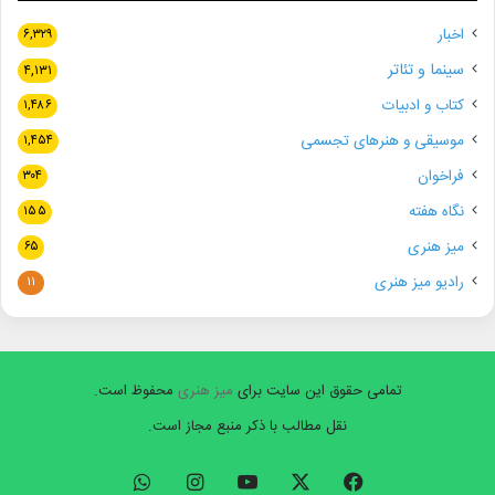
اخبار
۶,۳۲۹
سینما و تئاتر
۴,۱۳۱
کتاب و ادبیات
۱,۴۸۶
موسیقی و هنرهای تجسمی
۱,۴۵۴
فراخوان
۳۰۴
نگاه هفته
۱۵۵
میز هنری
۶۵
رادیو میز هنری
۱۱
تمامی حقوق این سایت برای
میز هنری
محفوظ است.
نقل مطالب با ذکر منبع مجاز است.
فیسبوک
ایکس
یوتیوب
اینستاگرام
واتس