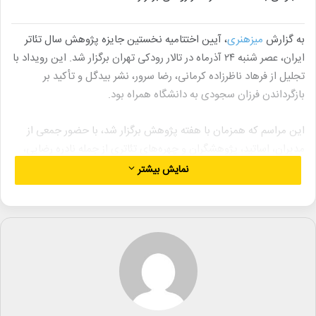
به گزارش
میزهنری
، آیین اختتامیه نخستین جایزه پژوهش سال تئاتر
ایران، عصر شنبه ۲۴ آذرماه در تالار رودکی تهران برگزار شد. این رویداد با
تجلیل از فرهاد ناظرزاده کرمانی، رضا سرور، نشر بیدگل و تأکید بر
بازگرداندن فرزان سجودی به دانشگاه همراه بود.
این مراسم که همزمان با هفته پژوهش برگزار شد، با حضور جمعی از
مدیران، اساتید، پژوهشگران و چهره‌های تئاتری از جمله نادره رضایی،
اتابک نادری، محمدرضا خاکی، مهدی شفیعی، شهرام زرگر و عطاالله
نمایش بیشتر
کوپال همراه بود. اجرای برنامه بر عهده کورش سلیمانی بود.
در این رویداد، سید جواد روشن، مدیر انتشارات نمایش و دفتر پژوهش
اداره کل هنرهای نمایشی، ضمن قدردانی از حمید نیلی، به اولویت‌های
این جایزه پرداخت و بر اهمیت پژوهش‌های علمی و کاربردی در
مدیریت تأکید کرد.
در بخش‌های مختلف این مراسم، از عماد شاطریان، مدیر نشر بیدگل،