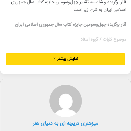
آثار برگزیده و شایسته تقدیر چهل‌وسومین جایزه کتاب سال جمهوری
اسلامی ایران به شرح زیر است:
آثار برگزیده چهل‌وسومین جایزه کتاب سال جمهوری اسلامی ایران
موضوع کلیات / گروه اسناد
ـ مجموعۀ آثار میرزاحسن رشدیۀ تبریزی متوفای ۱۳۲۳ش، پژوهش
نمایش بیشتر
سیدرضا باقریان‌موحد، با همکاری بهدخت رشدیه، قم: مؤسسۀ فرهنگی
طه، کتاب طه، ‏‫۱۴۰۳، ۴ج.‬‬
موضوع فلسفه و روان‌شناسی /گروه فلسفۀ اسلامی
ـ المبدأ و المعاد، تألیف ابوعلی حسین بن عبدالله بن ‌سینا، تصحیح
سیدحامد هاشمی، ویرایش علمی: سیدمحمود یوسف‌ثانی، تهران:
مؤسسۀ پژوهشی حکمت و فلسفۀ ایران، ۱۴۰۳، ۵۱۸ص.
میزهنری دریچه ای به دنیای هنر
موضوع دین / گروه حدیث