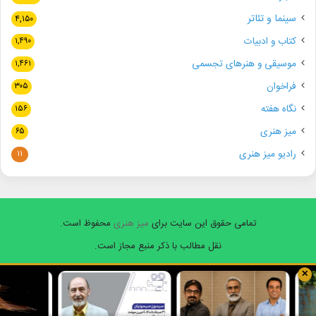
سینما و تئاتر
۴,۱۵۰
کتاب و ادبیات
۱,۴۹۰
موسیقی و هنرهای تجسمی
۱,۴۶۱
فراخوان
۳۰۵
نگاه هفته
۱۵۶
میز هنری
۶۵
رادیو میز هنری
۱۱
تمامی حقوق این سایت برای
میز هنری
محفوظ است.
نقل مطالب با ذکر منبع مجاز است.
✕
فیسبوک
ایکس
یوتیوب
اینستاگرام
واتس
آپ