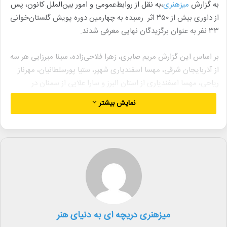
به گزارش
میزهنری
،به نقل از روابط‌عمومی و امور بین‌الملل کانون، پس
از داوری بیش از ۳۵۰ اثر رسیده به چهارمین دوره پویش گلستان‌خوانی
۳۳ نفر به عنوان برگزیدگان نهایی معرفی شدند.
بر اساس این گزارش مریم صابری، زهرا فلاحی‌زاده، سینا میرزایی هر سه
از آذربایجان شرقی، مهسا اسفندیاری شهپر، ستیا پورسلطانیان، مهرناز
ریاحی، مهسا اسفندیاری از استان البرز و سارا علایی از سمنان در
فهرست برگزیدگان قرار گرفتند.
نمایش بیشتر
هم‌چنین ریحانه غلامی‌نیا و هستی مددی از کرمان، فاطمه حبیبی از
گیلان، فاطمه سلیم مسلمی، ساغر کریمی و مهسا رحیمی‌پور هرسه از
استان مرکزی، زینب ایرانی از اردبیل و نیوشا فلاح‌زاده و سارینا رجبی از
یزد دیگر برگزیدگان این دوره از پویش ملی گلستان‌خوانی با عنوان
«یکی گوی و پرورده گوی» هستند.
در همین حال از استان فارس به عنوان میزبان برگزاری این پویش نیز،
میزهنری دریچه ای به دنیای هنر
یگانه شرفی، فاطمه‌زهرا اسداللهی، زینب گل‌اندوز، هستی غروی، کوثر