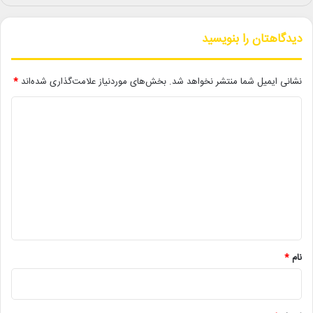
بنا به اعلام معاونت امور بین‌الملل بنیاد سینمایی فارابی، جشنواره فیلم
دیدگاهتان را بنویسید
بریکس، از بخش های چهل و ششمین جشنواره بین المللی فیلم مسکو
است که امسال هشتمین دوره خود را پشت سر می‌گذارد. این رویداد
نشانی ایمیل شما منتشر نخواهد شد.
بخش‌های موردنیاز علامت‌گذاری شده‌اند
*
نخستین حضور بین‌المللی فیلم «بعد از رفتن» و دومین حضور فیلم
د
«روایت ناتمام سیما» بعد از فستیوال بین المللی هند(گوآ) است
.
ی
هشتمین جشنواره فیلم بریکس از ۱۹ تا ۲۳ آوریل (سی‌ و یکم فروردین تا
د
چهارم اردیبهشت) به میزبانی شهر مسکو برگزار می‌شود
./
گ
ا
ه
لینک خبر
*
کپی
نام
*