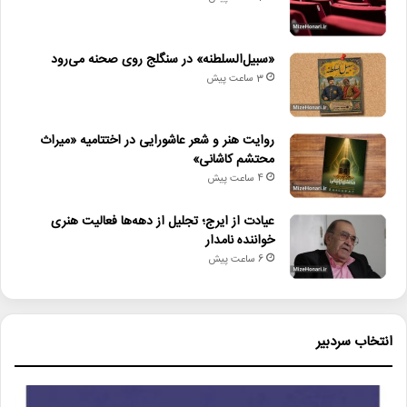
جشنواره_فیلم_بریکس_مسکو
جشنواره_فیلم_مسکو
حامد_کمیلی
رضا_نجاتی
«سبیل‌السلطنه» در سنگلج روی صحنه می‌رود
3 ساعت پیش
روایت_ناتمام_سیما
صابر_ابر
علیرضا_صمدی
روایت هنر و شعر عاشورایی در اختتامیه «میراث
محتشم کاشانی»
4 ساعت پیش
عیادت از ایرج؛ تجلیل از دهه‌ها فعالیت هنری
خواننده نامدار
6 ساعت پیش
انتخاب سردبیر