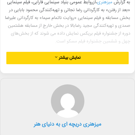
به گزارش
میزهنری
،ازروابط ‌عمومی بنیاد سینمایی فارابی، فیلم‌ سینمایی
«بعد از رفتن» به کارگردانی رضا نجاتی و تهیه‌کنندگی محمود بابایی در
بخش مسابقه و فیلم سینمایی «روایت ناتمام سیما» به کارگردانی علیرضا
صمدی و تهیه‌کنندگی مجید رضابالا در بخش خارج از مسابقه هشتمین
دوره از جشنواره فیلم بریکس نمایش داده می شوند که از بخش‌های
چهل و ششمین جشنواره فیلم مسکو است.
«بعد از رفتن» روایتی از فراق یک عشق گمشده است؛ آرش بریده از
نمایش بیشتر
خانه و خانواده، پس از سال‌ها بی‌خبری ردی از عشق رفته‌اش می‌یابدکه
آرامش زندگی‌ او را برهم می‌ریزد و بهانه‌ای می‌شود برای بازگشت؛ صابر
ابر، سارا بهرامی، پوریا رحیمی‌سام، پانته‌آ پناهی‌ها، بهرام شاه‌محمدلو،
احترام برومند و روشنک گرامی در این فیلم نقش آفرینی کرده‌اند.
«روایت ناتمام سیما»، نیز داستان زندگی دکتر آرش سیمین است که
زندگی موفقی دارد اما پخش یک خبر در فضای مجازی، شرایط
خانوادگی او را دستخوش تغییر می‌کند؛ حامد کمیلی، آزاده صمدی،
میزهنری دریچه ای به دنیای هنر
مهران احمدی، مسعود کرامتی و غزل شاکری، بازیگران فیلم «روایت
ناتمام سیما» هستند
.