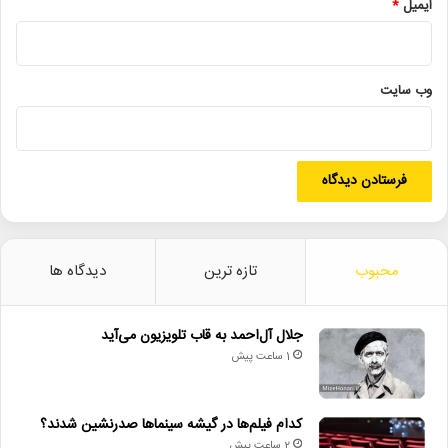
ایمیل
*
دیگر خبرها
• نگاه هفته
وب‌ سایت
• جلال آل‌احمد به قاب تلویزیون می‌آید
• کدام فیلم‌ها در گیشه سینماها صدرنشین شدند؟
• «سبیل‌السلطنه» در سنگلج روی صحنه می‌رود
• روایت هنر و شعر عاشورایی در اختتامیه «میراث محتشم کاشانی»
• عیادت از ایرج؛ تجلیل از دهه‌ها فعالیت هنری خواننده نامدار
محبوب
تازه ترین
دیدگاه ها
• پیام وزیر فرهنگ به مناسبت روز خبرنگار
جلال آل‌احمد به قاب تلویزیون می‌آید
1 ساعت پیش
آزاده_صمدی
بعد_از_رفتن
بنیاد_سینمایی_فارابی
کدام فیلم‌ها در گیشه سینماها صدرنشین شدند؟
2 ساعت پیش