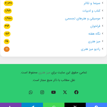
سینما و تئاتر
۴,۱۳۷
کتاب و ادبیات
۱,۴۸۹
موسیقی و هنرهای تجسمی
۱,۴۵۸
فراخوان
۳۰۴
نگاه هفته
۱۵۶
میز هنری
۶۵
رادیو میز هنری
۱۱
تمامی حقوق این سایت برای
میز هنری
محفوظ است.
نقل مطالب با ذکر منبع مجاز است.
فیسبوک
ایکس
یوتیوب
اینستاگرام
واتس
آپ