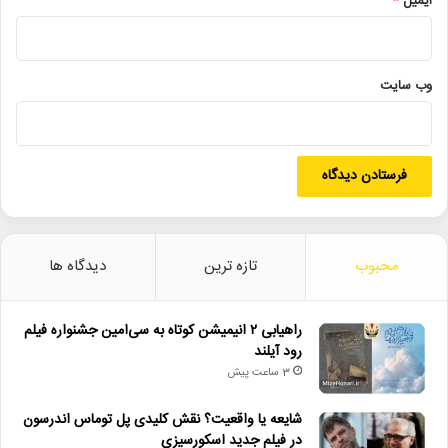
ایمیل
*
زمان‌بندی مطلوب و اطلاع‌رسانی به موقع از طریق انتشار فراخوان
می‌تواند حمایت اساتید متخصص و گرایش بیشتر شرکت‌کنندگان به
جشنواره را تضمین کند.
وب‌ سایت
وی در پایان به اهمیت حضور پیانو در جشنواره اشاره کرد و افزود: ساز
پیانو همواره مورد توجه هنرجویان بوده و امسال نیز شاهد حضور
گسترده هنرآموزان هنرستان‌ها و دانشجویان دانشگاه‌ها بودیم. این
حضور نه تنها در پیشبرد اهداف حرفه‌ای آنها تأثیرگذار است، بلکه به
اعتبار و تداوم جشنواره ملی موسیقی جوان کمک می‌کند.
محبوب
تازه ترین
دیدگاه ها
امروز در پانزدهمین روز از جشنواره ملی موسیقی جوان شرکت کنندگان
در ساز ویولن و ویولنسل برای داوران هر بخش می‌نوازند.
راهیابی ۲ انیمیشن کوتاه به سی‌امین جشنواره فیلم
رود آیلند
لینک خبر
3 ساعت پیش
شایعه یا واقعیت؟ نقش کلیدی پل توماس اندرسون
کپی
در فیلم جدید اسکورسیزی