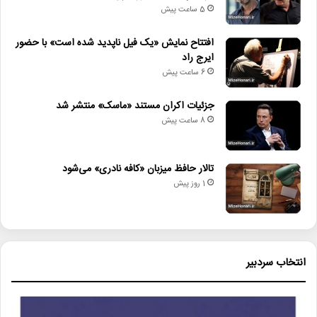
5 ساعت پیش
افتتاح نمایش «یک فیل ناپدید شده است» با حضور
ایرج راد
دیگر خبرها
6 ساعت پیش
• مجله هنری
جزئیات اکران مستند «ماسک» منتشر شد
8 ساعت پیش
• راهیابی ۲ انیمیشن کوتاه به سی‌امین جشنواره فیلم رود آیلند
• شایعه یا واقعیت؟ نقش کلیدی پل توماس اندرسون در فیلم جدید
تالار حافظ میزبان «کافه نادری» می‌شود
اسکورسیزی
1 روز پیش
• افتتاح نمایش «یک فیل ناپدید شده است» با حضور ایرج راد
• جزئیات اکران مستند «ماسک» منتشر شد
• تالار حافظ میزبان «کافه نادری» می‌شود
انتخاب سردبیر
• نمایش ۲ فیلم در «پاتوق مستند»