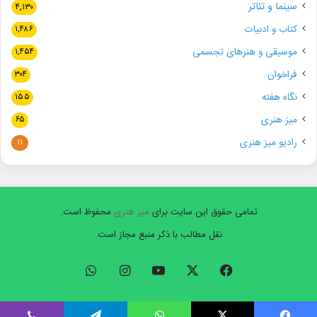
سینما و تئاتر
۴,۱۳۰
کتاب و ادبیات
۱,۴۸۶
موسیقی و هنرهای تجسمی
۱,۴۵۴
فراخوان
۳۰۴
نگاه هفته
۱۵۵
میز هنری
۶۵
رادیو میز هنری
۱۱
تمامی حقوق این سایت برای
میز هنری
محفوظ است.
نقل مطالب با ذکر منبع مجاز است.
فیسبوک
ایکس
یوتیوب
اینستاگرام
واتس
آپ