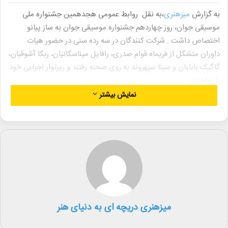
به گزارش
میزهنری
،به نقل روابط عمومی هجدهمین جشنواره ملی
موسیقی جوان، روز چهاردهم جشنواره موسیقی جوان به ساز پیانو
اختصاص داشت . شرکت کنندگان در سه رده سنی در حضور هیات
داوران متشکل از فریماه قوام صدری، رافایل میناسکانیان، ربکا آشوقیان،
گاگیک بابایان و سینا سپهروند به روی صحنه رفتند و رپرتوار اجرایی خود
را نواختند.
نمایش بیشتر
ربکا آشوقیان یکی از اعضای هیات داوران ساز پیانو و عضو هیات علمی
دانشکده موسیقی دانشگاه هنر در حاشیه داوری‌ها بر اهمیت این
جشنواره در تجربه اجرای صحنه‌ای و رشد حرفه‌ای هنرآموزان تأکید کرد
و گفت: این رویداد، فرصتی بی‌نظیر برای کشف و پرورش استعدادهای
نو است.
به گفته ربکا آشوقیان، جشنواره ملی موسیقی جوان در بخش نوازندگی
موسیقی کلاسیک طی سال‌های متمادی توانسته است با فراهم کردن
میزهنری دریچه ای به دنیای هنر
فرصت اجرای صحنه‌ای، به یکی از سکوهای پیشروی هنر نوازندگی در
میان هنرآموزان و دانشجویان مستعد و پویا تبدیل شود. وی افزود: