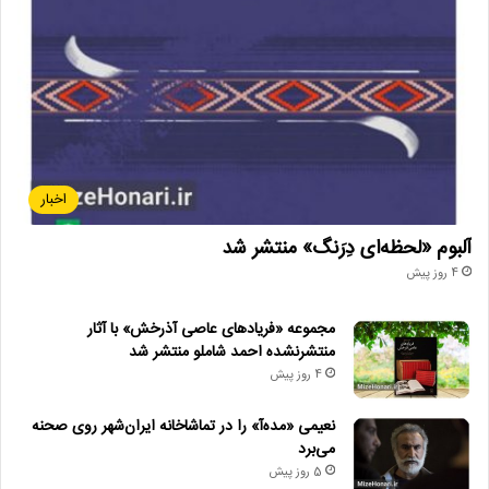
ارکستر_سمفونیک_تهران
جشنواره_ملی_موسیقی_جوان
حمایت_از_هنرمندان
ربکا_آشوقیان
ساز_پیانو
اخبار
آلبوم «لحظه‌ای دِرَنگ» منتشر شد
4 روز پیش
مجموعه «فریادهای عاصی آذرخش» با آثار
منتشرنشده احمد شاملو منتشر شد
4 روز پیش
نعیمی «مده‌آ» را در تماشاخانه ایران‌شهر روی صحنه
می‌برد
5 روز پیش