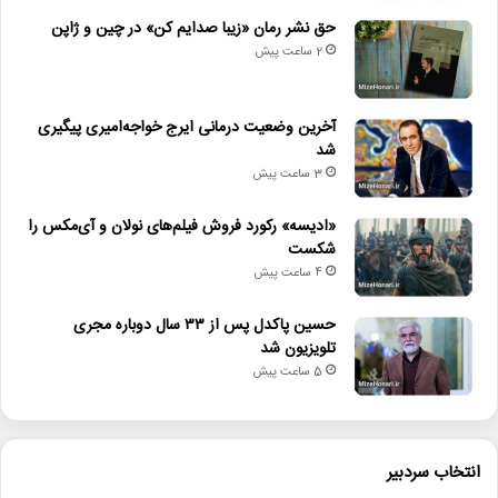
حق نشر رمان «زیبا صدایم کن» در چین و ژاپن
این قسمت از برنامه «هفت» با یادی از داریوش مهرجویی، کارگردان
2 ساعت پیش
فقید سینمای ایران، به پایان رسید.
آخرین وضعیت درمانی ایرج خواجه‌امیری پیگیری
شد
3 ساعت پیش
لینک خبر
«ادیسه» رکورد فروش فیلم‌های نولان و آی‌مکس را
شکست
کپی
4 ساعت پیش
حسین پاکدل پس از ۳۳ سال دوباره مجری
تلویزیون شد
5 ساعت پیش
دیگر خبرها
• بسته خبری
انتخاب سردبیر
• متون راه‌یافته به تالار هنر مشخص شدند