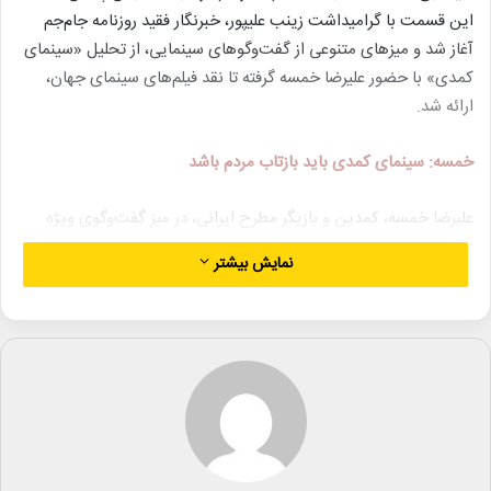
این قسمت با گرامیداشت زینب علیپور، خبرنگار فقید روزنامه جام‌جم
آغاز شد و میزهای متنوعی از گفت‌وگوهای سینمایی، از تحلیل «سینمای
کمدی» با حضور علیرضا خمسه گرفته تا نقد فیلم‌های سینمای جهان،
ارائه شد.
خمسه: سینمای کمدی باید بازتاب مردم باشد
علیرضا خمسه، کمدین و بازیگر مطرح ایرانی، در میز گفت‌وگوی ویژه
برنامه به تشریح نقش سینمای کمدی در جامعه پرداخت. وی با بیان
نمایش بیشتر
اینکه «شادمانی فلسفه زندگی است»، تأکید کرد: «سینمای کمدی زمانی
می‌تواند موفق باشد که زندگی واقعی مردم را منعکس کند، نه اینکه
صرفاً به مسخره‌بازی بپردازد.» خمسه از افت کیفیت آثار کمدی در
سال‌های اخیر ابراز نگرانی کرد و گفت: «مدیران باید
سیاست‌گذاری‌هایی انجام دهند که فیلم‌های کمدی امروز، بیست سال
دیگر هم قابل تماشا باشند.»
وی همچنین با ستایش از اسطوره‌های جهانی کمدی مانند مل بروکس،