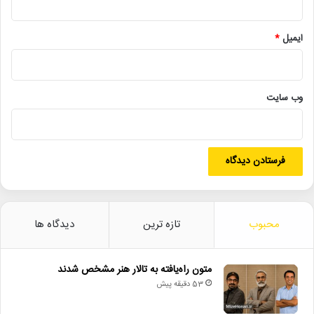
مقایسه با فیلم‌هایی مانند سقوط، اثر قابل توجهی نیست.» رضا صدیق
نیز با اشاره به تاریخ‌نگاری خاص فیلم، آن را تلاشی برای تبرئه مردم
آلمان از جنایات نازی‌ها دانست و افزود: «چنین آثاری به جای پرداختن
ایمیل
*
به واقعیت‌های تاریخی، صرفاً جنبه پروپاگاندایی دارند.»
میز پرونده: نقد، از گفتمان روشنفکری تا صنعت سینما
وب‌ سایت
در بخش دیگر برنامه، سید حسن حسینی و امیر قادری به بررسی جایگاه
نقد سینمایی پرداختند. حسینی با اشاره به تاریخچه نقد در ایران و
جهان، تأکید کرد: «نقد حرفه‌ای در ایران تحت تأثیر گفتمان روشنفکری
است و کمتر به صنعت سینما وابسته بوده است.»
قادری نیز با انتقاد از نگاه ایدئولوژیک به سینما، بیان کرد:
محبوب
تازه ترین
دیدگاه ها
«دسته‌بندی‌های اشتباه مانند سینمای هنری در برابر سینمای عامه‌پسند،
بیشتر برای اهداف سیاسی و اجتماعی استفاده می‌شوند تا نقد هنری. ما
متون راه‌یافته به تالار هنر مشخص شدند
به نقدی نیاز داریم که فارغ از این نگاه‌ها، به تحلیل واقعی آثار بپردازد.»
53 دقیقه پیش
پایان‌بندی برنامه با یاد مهرجویی