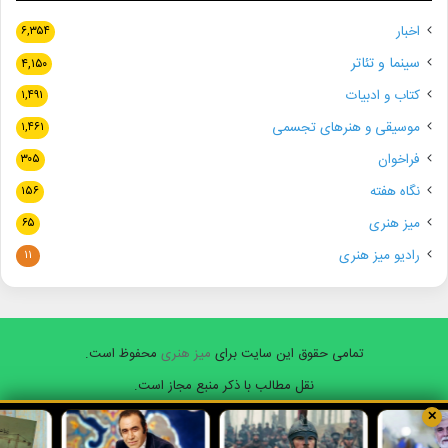
اخبار
۶,۳۵۴
سینما و تئاتر
۴,۱۵۰
کتاب و ادبیات
۱,۴۹۱
موسیقی و هنرهای تجسمی
۱,۴۶۱
فراخوان
۳۰۵
نگاه هفته
۱۵۶
میز هنری
۶۵
رادیو میز هنری
۱۱
تمامی حقوق این سایت برای
میز هنری
محفوظ است.
نقل مطالب با ذکر منبع مجاز است.
✕
فیسبوک
ایکس
یوتیوب
اینستاگرام
واتس