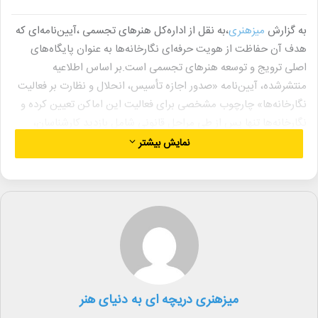
به گزارش
میزهنری
،به نقل از اداره‌کل هنرهای تجسمی ،آیین‌نامه‌ای که
هدف آن حفاظت از هویت حرفه‌ای نگارخانه‌ها به عنوان پایگاه‌های
اصلی ترویج و توسعه هنرهای تجسمی است.بر اساس اطلاعیه
منتشرشده، آیین‌نامه «صدور اجازه تأسیس، انحلال و نظارت بر فعالیت
نگارخانه‌ها» چارچوب مشخصی برای فعالیت این اماکن تعیین کرده و
نگارخانه‌ها تنها پس از طی مراحل قانونی شامل بازدید کارشناسان،
احراز شرایط فنی و فرهنگی و دریافت تأییدیه‌های لازم از جمله پلیس
نمایش بیشتر
نظارت بر اماکن عمومی، اجازه فعالیت تخصصی در حوزه هنرهای
تجسمی را دریافت می‌کنند.در این گزارش تأکید شده است که فعالیت
نگارخانه‌ها باید بر نمایش و عرضه آثار تجسمی و برنامه‌هایی منطبق با
مأموریت هنری آن‌ها متمرکز باشد. طبق آیین‌نامه، برگزاری نشست‌های
غیرتخصصی، اجراهای موسیقایی یا نمایشی و همچنین مراسم یا
پذیرایی‌هایی که خارج از شأن و کارکرد فرهنگی نگارخانه باشد، در زمره
فعالیت‌های غیرمجاز قرار می‌گیرد.بررسی‌ها نشان می‌دهد که در صورت
مشاهده چنین تخلفاتی، اقدامات قانونی شامل تذکر، تعلیق یا حتی لغو
میزهنری دریچه ای به دنیای هنر
مجوز، متناسب با نوع و میزان تخلف، قابل اعمال است. در همین راستا،