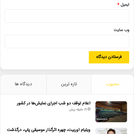
دیگر خبرها
ایمیل
*
• نگاه هفته
• مجله هنری
وب‌ سایت
• اعلام توقف دو شب اجرای نمایش‌ها در کشور
• ویلیام اوربیت، چهره اثرگذار موسیقی پاپ، درگذشت
• زمان ساخت و اکران «مایکل ۲» اعلام شد
• راهیابی ۲ انیمیشن کوتاه به سی‌امین جشنواره فیلم رود آیلند
محبوب
تازه ترین
دیدگاه ها
• شایعه یا واقعیت؟ نقش کلیدی پل توماس اندرسون در فیلم جدید
اسکورسیزی
اعلام توقف دو شب اجرای نمایش‌ها در کشور
19 دقیقه پیش
آیین_نامه_نگارخانه‌ها
اداره_کل_هنرهای_تجسمی
حفظ_هویت_فرهنگی
نگارخانه
ویلیام اوربیت، چهره اثرگذار موسیقی پاپ، درگذشت