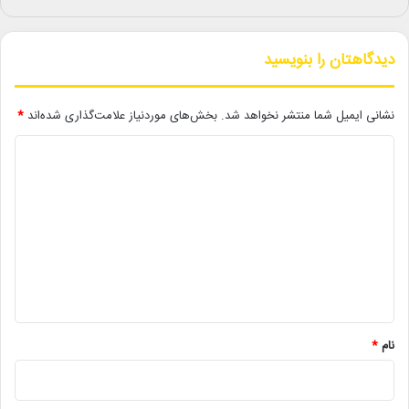
اداره‌کل هنرهای تجسمی خواستار افزایش دقت و حساسیت مدیران
فرهنگی استان‌ها در روند نظارت شده و از آن‌ها خواسته است گزارش
اقدامات و نتایج رسیدگی‌ها را به این اداره‌کل ارسال کنند.نگارخانه‌ها
دیدگاهتان را بنویسید
به‌عنوان یکی از اصلی‌ترین بسترهای ارتباطی میان هنرمندان و مخاطبان
هنرهای تجسمی شناخته می‌شوند و کارشناسان معتقدند اجرای دقیق
نشانی ایمیل شما منتشر نخواهد شد.
بخش‌های موردنیاز علامت‌گذاری شده‌اند
*
آیین‌نامه، نقش مؤثری در حفظ استانداردهای حرفه‌ای این فضاها و
د
ارتقای کیفیت رویدادهای هنری خواهد داشت
ی
رعایت کاربری تخصصی نگارخانه‌های استان
د
گ
ا
لینک خبر
ه
*
کپی
نام
*