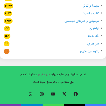
سینما و تئاتر
۴,۱۳۳
کتاب و ادبیات
۱,۴۸۷
موسیقی و هنرهای تجسمی
۱,۴۵۶
فراخوان
۳۰۴
نگاه هفته
۱۵۶
میز هنری
۶۵
رادیو میز هنری
۱۱
تمامی حقوق این سایت برای
میز هنری
محفوظ است.
نقل مطالب با ذکر منبع مجاز است.
فیسبوک
ایکس
یوتیوب
اینستاگرام
واتس
آپ