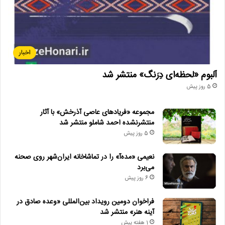
اخبار
آلبوم «لحظه‌ای دِرَنگ» منتشر شد
5 روز پیش
مجموعه «فریادهای عاصی آذرخش» با آثار
منتشرنشده احمد شاملو منتشر شد
5 روز پیش
نعیمی «مده‌آ» را در تماشاخانه ایران‌شهر روی صحنه
می‌برد
6 روز پیش
فراخوان دومین رویداد بین‌المللی «وعده صادق در
آینه هنر» منتشر شد
1 هفته پیش