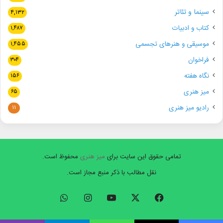
سینما و تئاتر
۴,۱۳۲
کتاب و ادبیات
۱,۴۸۷
موسیقی و هنرهای تجسمی
۱,۴۵۵
فراخوان
۳۰۴
نگاه هفته
۱۵۶
میز هنری
۶۵
رادیو میز هنری
۱۱
تمامی حقوق این سایت برای
میز هنری
محفوظ است.
نقل مطالب با ذکر منبع مجاز است.
فیسبوک
ایکس
یوتیوب
اینستاگرام
واتس
آپ