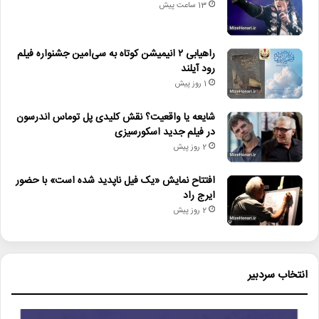
13 ساعت پیش
• نگاه هفته
• مجله هنری
راهیابی ۲ انیمیشن کوتاه به سی‌امین جشنواره فیلم
رود آیلند
• زمان ساخت و اکران «مایکل ۲» اعلام شد
1 روز پیش
• راهیابی ۲ انیمیشن کوتاه به سی‌امین جشنواره فیلم رود آیلند
شایعه یا واقعیت؟ نقش کلیدی پل توماس اندرسون
• شایعه یا واقعیت؟ نقش کلیدی پل توماس اندرسون در فیلم جدید
در فیلم جدید اسکورسیزی
2 روز پیش
اسکورسیزی
• افتتاح نمایش «یک فیل ناپدید شده است» با حضور ایرج راد
افتتاح نمایش «یک فیل ناپدید شده است» با حضور
ایرج راد
• جزئیات اکران مستند «ماسک» منتشر شد
2 روز پیش
حوزه_هنری
فاطمیه
محمدعلی_نادری
انتخاب سردبیر
هنر_انقلاب_اسلامی
هنر_تجسمی
وداع_آخر