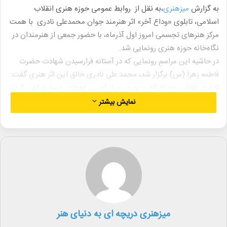
به گزارش
میزهنری
،به نقل از روابط عمومی حوزه هنری انقلاب
اسلامی، تابلوی «وداع آخر» اثر هنرمند جوان‌ محمدعلی نادری با همت
مرکز هنرهای تجسمی امروز اول آذرماه، با حضور جمعی از هنرمندان در
نگاه‌خانه حوزه هنری رونمایی شد.
در حاشیه این مراسمِ رونمایی که در آستانه فرارسیدن شهادت حضرت
فاطمه زهرا (س) برگزار شد، محمد علی نادری خالق این‌ اثر هنری گفت:
تابلوی نقاشی «وداع آخر» تصویری از آخرین لحظات غسل و کفن کردن
حضرت فاطمه زهرا(س) توسط همسر ایشان حضرت علی (ع) است.
نمایش بیشتر
وی گفت: حدود دو ماه و نیم برای خلق این تابلو زمان صرف شد تا این
اثر با تکنیک رنگ روغن در ابعاد ۱۰۰ در ۱۵۰ سانتی متر تولید شود.
میزهنری دریچه ای به دنیای هنر