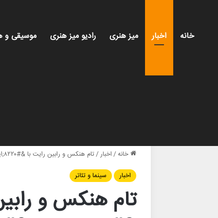
خانه
اخبار
میز هنری
رادیو میز هنری
موسیقی و ه
خانه
/
اخبار
/
تام هنکس و رابین رایت با &#۸۲۲۰;اینجا&#۸۲۲۱; به فصل جوایز می‌آیند
اخبار
سینما و تئاتر
تام هنکس و رابین