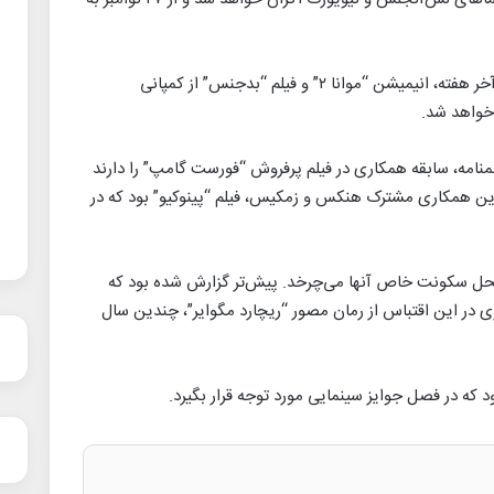
اکران “اینجا” در حالی صورت می‌گیرد که در این آخر هفته، انیمیشن “موانا ۲” و فیلم “بدجنس” از کمپانی
 خواهد شد.
امه، سابقه همکاری در فیلم پرفروش “فورست گامپ” را دارند
ر شد. آخرین همکاری مشترک هنکس و زمکیس، فیلم “پینوکیو” بود که در
 محل سکونت خاص آنها می‌چرخد. پیش‌تر گزارش شده بود که
ر این اقتباس از رمان مصور “ریچارد مگوایر”، چندین سال