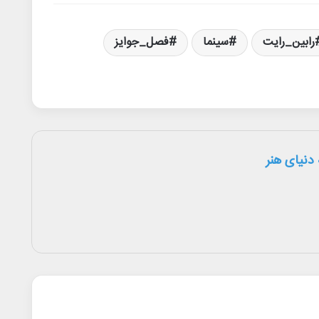
رابین_رایت
سینما
فصل_جوایز
دنیای هنر