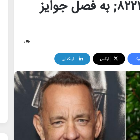
&#۸۲۲۰;اینجا&#۸۲۲۱; به فصل جوایز
۰
وک
ایکس
لینکداین