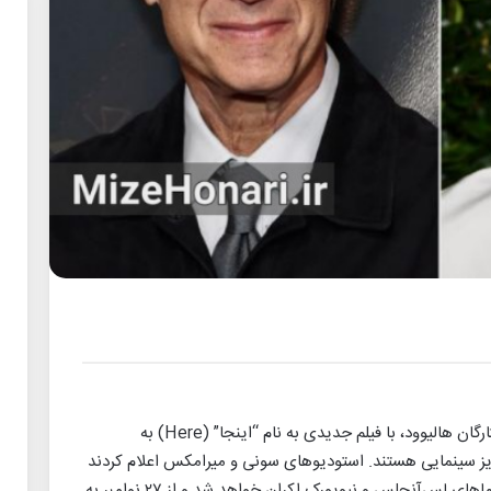
تام هنکس و رابین رایت، ستارگان هالیوود، با فیلم جدیدی به نام “اینجا” (Here) به
یز سینمایی هستند. استودیوهای سونی و میرامکس اعلام کردند
که این فیلم از ۱۵ نوامبر به صورت محدود در سینماهای لس‌آنجلس و نیویورک اکران خواهد شد و از ۲۷ نوامبر به