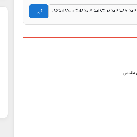
کپی
اع مقدس