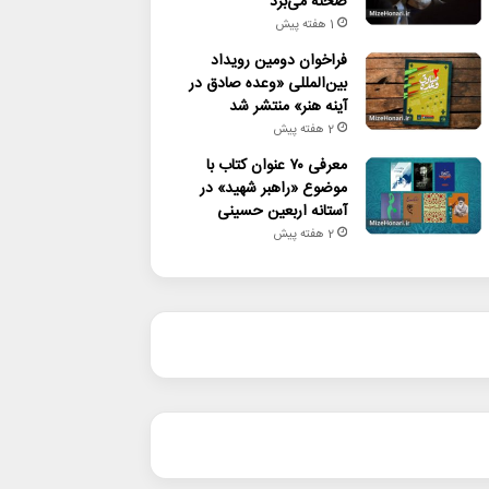
صحنه می‌برد
1 هفته پیش
فراخوان دومین رویداد
بین‌المللی «وعده صادق در
آینه هنر» منتشر شد
2 هفته پیش
معرفی ۷۰ عنوان کتاب با
موضوع «راهبر شهید» در
آستانه اربعین حسینی
2 هفته پیش