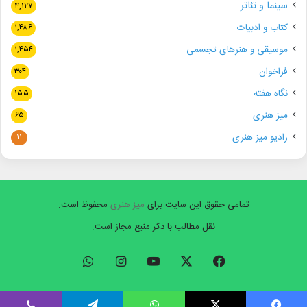
سینما و تئاتر
۴,۱۲۷
کتاب و ادبیات
۱,۴۸۶
موسیقی و هنرهای تجسمی
۱,۴۵۴
فراخوان
۳۰۴
نگاه هفته
۱۵۵
میز هنری
۶۵
رادیو میز هنری
۱۱
تمامی حقوق این سایت برای
میز هنری
محفوظ است.
نقل مطالب با ذکر منبع مجاز است.
فیسبوک
ایکس
یوتیوب
اینستاگرام
واتس
آپ