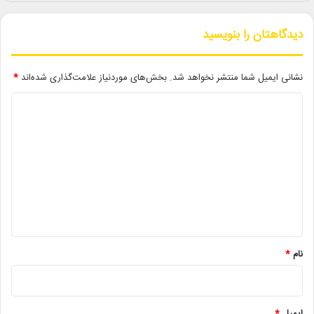
دیدگاهتان را بنویسید
ویکتوریا بکام در اینستاگرام خود از این جشن به عنوان “بهترین شب
نشانی ایمیل شما منتشر نخواهد شد.
بخش‌های موردنیاز علامت‌گذاری شده‌اند
*
زندگی‌اش” یاد کرده است.
د
ی
لینک خبر
د
گ
کپی
ا
ه
*
نام
*
دیگر خبرها
• مجله هنری