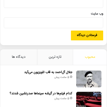
• روایت هنر و شعر عاشورایی در اختتامیه «میراث محتشم کاشانی»
وب‌ سایت
• عیادت از ایرج؛ تجلیل از دهه‌ها فعالیت هنری خواننده نامدار
• پیام وزیر فرهنگ به مناسبت روز خبرنگار
استاد_فرشچیان
اصفهان
درگذشت_فرشچیان
محمود_فرشچیان
محبوب
تازه ترین
دیدگاه ها
نگارگری_ایرانی
وزارت فرهنگ و ارشاداسلامی
جلال آل‌احمد به قاب تلویزیون می‌آید
5 ساعت پیش
کدام فیلم‌ها در گیشه سینماها صدرنشین شدند؟
5 ساعت پیش