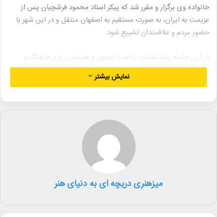
خانواده وی برگزار و مقرر شد که پیکر استاد محمود فرشچیان پس از
عزیمت به ایران، به صورت مستقیم به اصفهان منتقل و در این شهر با
حضور مردم و علاقمندان تشییع شود.
در این جلسه پیام تسلیت ریاست جمهور و همچنین وزیر فرهنگ و
ارشاد اسلامی به خانواده فرشچیان ابلاغ و برای برگزاری مراسم
نمایش بیشتر
باشکوهی برای تشییع پیکر این استاد بی‌بدیل هنر ایران از روبروی تالار
وحدت اعلام آمادگی شد.
همچنین آمادگی آستان قدس رضوی برای طواف پیکر استاد فرشچیان
در مشهدالرضا (ع) نیز به خانواده وی ابلاغ شد.
خانواده فرشچیان ضمن تشکر از ابراز احساسات صمیمانه مسئولان،
هنرمندان و مردم به شخصیت والای استاد فرشچیان، تاکید کردند که
کاستن از زحمت علاقه‌مندان به استاد از جمله تاکیدات ایشان بوده
میزهنری دریچه ای به دنیای هنر
است و به همین دلیل مقرر شد مراسم تشییع وی فقط در اصفهان برگزار
شود و پس از تشییع و خاکسپاری، مراسم بزرگداشتی توسط وزارت