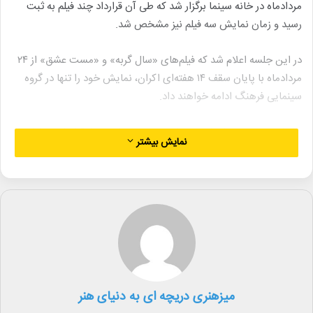
مردادماه در خانه سینما برگزار شد که طی آن قرارداد چند فیلم به ثبت
رسید و زمان نمایش سه فیلم نیز مشخص شد.
در این جلسه اعلام شد که فیلم‌های «سال گربه» و «مست عشق» از ۲۴
مردادماه با پایان سقف ۱۴ هفته‌ای اکران، نمایش خود را تنها در گروه
سینمایی فرهنگ ادامه خواهند داد.
براساس مصوبات شورا و پس از بررسی درخواست‌ها، قرارداد دو فیلم
نمایش بیشتر
«خانه شیشه‌ای» به کارگردانی امیر پورکیان و تهیه‌کنندگی سید امیر
سیدزاده و «باغ کیانوش» به کارگردانی رضا کشاورز حداد و تهیه‌کنندگی
محمدجواد موحد به ثبت رسید.
فیلم «خانه شیشه‌ای» توسط دفتر پخش «نسیم صبا» در گروه آزاد و
«باغ کیانوش» توسط دفتر پخش «بهمن سبز» به سرگروهی پردیس
هویزه اکران خواهند شد.
همچنین مقرر شد اکران فیلم‌های «قلب رقه»، «سفر پرماجرا» و «خانه
میزهنری دریچه ای به دنیای هنر
شیشه‌ای» از روز چهارشنبه ۲۴ مردادماه در سینماهای سراسر کشور آغاز