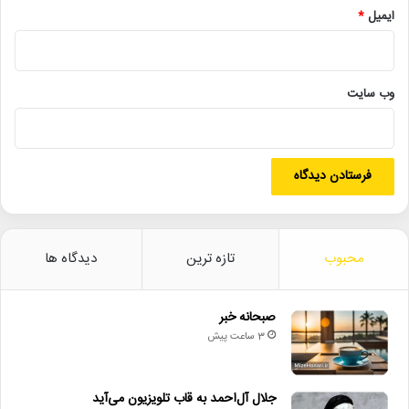
ایمیل
*
• «سبیل‌السلطنه» در سنگلج روی صحنه می‌رود
• روایت هنر و شعر عاشورایی در اختتامیه «میراث محتشم کاشانی»
• عیادت از ایرج؛ تجلیل از دهه‌ها فعالیت هنری خواننده نامدار
وب‌ سایت
اخبار_سینما
اکران_فیلم
امیر پورکیان
خانه شیشه‌ای
سال گربه
سینمای_ایران
شورای_صنفی_نمایش
قرارداد_فیلم
محبوب
تازه ترین
دیدگاه ها
مست عشق
صبحانه خبر
3 ساعت پیش
جلال آل‌احمد به قاب تلویزیون می‌آید