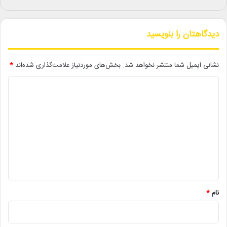
شود.
دیدگاهتان را بنویسید
لینک خبر
نشانی ایمیل شما منتشر نخواهد شد.
بخش‌های موردنیاز علامت‌گذاری شده‌اند
*
کپی
د
ی
د
گ
دیگر خبرها
ا
• نگاه هفته
ه
*
• صبحانه خبر
نام
*
• جلال آل‌احمد به قاب تلویزیون می‌آید
• کدام فیلم‌ها در گیشه سینماها صدرنشین شدند؟