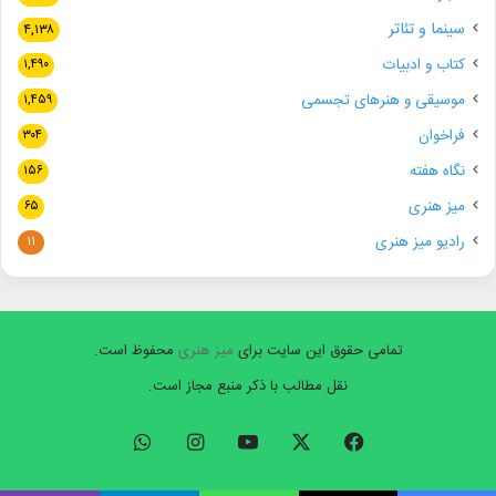
سینما و تئاتر
۴,۱۳۸
کتاب و ادبیات
۱,۴۹۰
موسیقی و هنرهای تجسمی
۱,۴۵۹
فراخوان
۳۰۴
نگاه هفته
۱۵۶
میز هنری
۶۵
رادیو میز هنری
۱۱
تمامی حقوق این سایت برای
میز هنری
محفوظ است.
نقل مطالب با ذکر منبع مجاز است.
فیسبوک
ایکس
یوتیوب
اینستاگرام
واتس
آپ