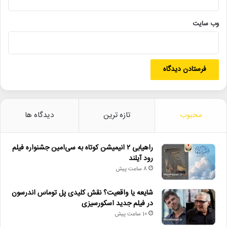
• شایعه یا واقعیت؟ نقش کلیدی پل توماس اندرسون در فیلم جدید
وب‌ سایت
اسکورسیزی
• افتتاح نمایش «یک فیل ناپدید شده است» با حضور ایرج راد
• جزئیات اکران مستند «ماسک» منتشر شد
• تالار حافظ میزبان «کافه نادری» می‌شود
• نمایش ۲ فیلم در «پاتوق مستند»
محبوب
تازه ترین
دیدگاه ها
رویداد ملی پرتاب
سینمای مستند
راهیابی ۲ انیمیشن کوتاه به سی‌امین جشنواره فیلم
رود آیلند
سینمای مستند پرتاب
مرکز گسترش سینمای مستند
8 ساعت پیش
شایعه یا واقعیت؟ نقش کلیدی پل توماس اندرسون
در فیلم جدید اسکورسیزی
10 ساعت پیش