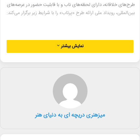
طرح‌های خلاقانه، دارای لحظه‌های ناب و با قابلیت حضور در عرصه‌های
بین‌المللی، رویداد ملی ارائه طرح «پرتاب» را با شرایط زیر برگزار می‌کند:
۱- طرح‌ها می‌توانند در قالب مستند بلند، نیمه بلند، کوتاه و یا مجموعه
نمایش بیشتر
مستند ارائه شوند.
۲- طرح‌ می‌تواند در مرحله پژوهش، در حال تولید یا راف کات باشد.
۳- مستندسازان تا دوشنبه اول مردادماه می‌توانند نسبت به تکمیل فرم
ارائه طرح روی وب سایت به این
نشانی
اقدام کنند.
راهنمایی‌های لازم در این‌باره در فرم مربوطه ارائه شده است. پس از
میزهنری دریچه ای به دنیای هنر
بررسی طرح‌ها، با افراد منتخب برای ارائه منابع تصویری (دموی ۳
دقیقه‌ای) تماس گرفته می‌شود. در مرحله ارائه طرح حضوری، گروهی از
سرمایه‌گذاران، شبکه‌های تلویزیونی و موسسات خصوصی و دولتی