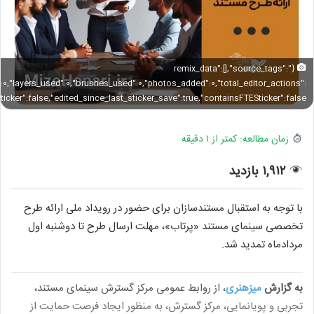
{"remix_data":[],"source_tags":
":0,"layers_used":0,"brushes_used":0,"photos_added":0,"total_editor_actions":
sticker":false,"edited_since_last_sticker_save":true,"containsFTESticker":false}
زمان مطالعه: کمتر از ۱ دقیقه
۱,۹۱۲ بازدید
با توجه به استقبال مستندسازان برای حضور در رویداد ملی ارائه طرح
تخصصی سینمای مستند «پرتاب»، مهلت ارسال طرح تا دوشنبه اول
مردادماه تمدید شد.
به گزارش
میزهنری
، از روابط عمومی مرکز گسترش سینمای مستند،
تجربی و پویانمایی، مرکز گسترش، به منظور ایجاد فرصت حمایت از