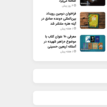
صحنه می‌برد
6 روز پیش
فراخوان دومین رویداد
بین‌المللی «وعده صادق در
آینه هنر» منتشر شد
1 هفته پیش
معرفی ۷۰ عنوان کتاب با
موضوع «راهبر شهید» در
آستانه اربعین حسینی
1 هفته پیش