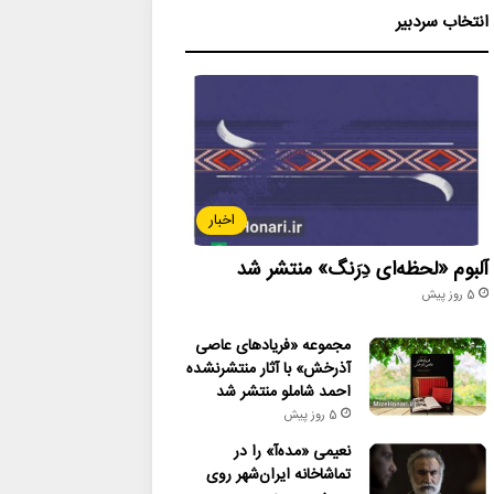
انتخاب سردبیر
اخبار
آلبوم «لحظه‌ای دِرَنگ» منتشر شد
5 روز پیش
مجموعه «فریادهای عاصی
آذرخش» با آثار منتشرنشده
احمد شاملو منتشر شد
5 روز پیش
نعیمی «مده‌آ» را در
تماشاخانه ایران‌شهر روی