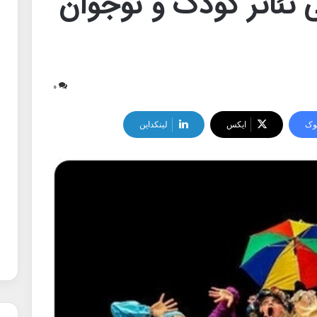
ی تئاتر کودک و نوجوان
۰
وک
ایکس
لینکداین