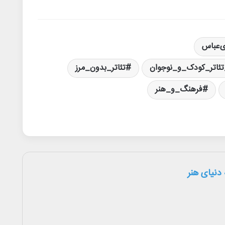
ی‌عباس
ئاتر_کودک_و_نوجوان
تئاتر_بدون_مرز
فرهنگ_و_هنر
دنیای هنر