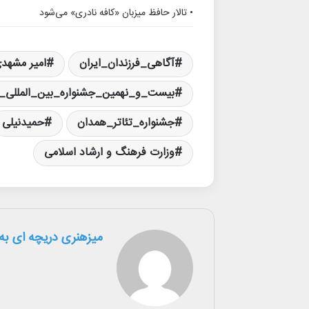
• تالار حافظ میزبان «کافه نادری» می‌شود
آگاهی_فرزندان_ایران
امیر مشهد
بیست_و_نهمین_جشنواره_بین_المللی_ت
جشنواره_تئاتر_همدان
حمیدنیلی
وزارت فرهنگ و ارشاد اسلامی
میزهنری دریچه ای به 