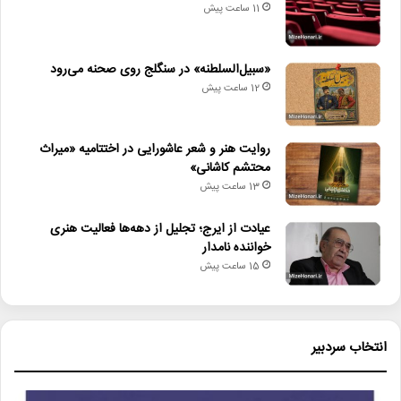
11 ساعت پیش
عکاس پشت‌صحنه: امیرحسین ذوالفقاری
«سبیل‌السلطنه» در سنگلج روی صحنه می‌رود
منشی صحنه: فاطمه اکبری
12 ساعت پیش
طراح صحنه: پرستو پناهی
روایت هنر و شعر عاشورایی در اختتامیه «میراث
محتشم کاشانی»
بازیگردان: مبینا رنجبر
13 ساعت پیش
تدوین‌گر: آرمین حجازی
عیادت از ایرج؛ تجلیل از دهه‌ها فعالیت هنری
خواننده نامدار
15 ساعت پیش
خلاصه داستان: در جریان جنگ ۱۲ روزه، مادربزرگ کم‌شنوای خانواده
علاقه زیادی به دیدن حیاط دارد، اما به دلیل شرایط جنگ، مجبور به
ماندن در خانه است. کودک خانواده تلاش می‌کند او را سرگرم کند.
انتخاب سردبیر
۴. فیلم کوتاه «دیدار دوباره»