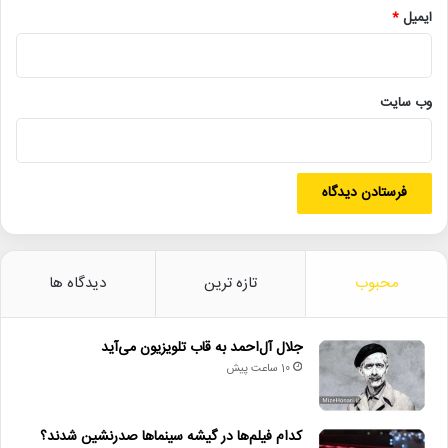
مدیر فیلم‌برداری: مهدی قربانی
ایمیل
*
صدابردار: علیرضا محمدی‌اصل
وب‌ سایت
منشی صحنه: فاطمه اکبری، مبینا رنجبر
خلاصه داستان: کودکی با شور و شوق در حال ساخت هواپیمای کاغذی
برای پدرش است، در حالی که پدر در حمله موشکی به شهادت می‌رسد.
۳. فیلم کوتاه «حیاط نقاشی»
محبوب
تازه ترین
دیدگاه ها
تجربه‌ای از: شیما فرجام
دستیار کارگردان: علی پریخانی
جلال آل‌احمد به قاب تلویزیون می‌آید
10 ساعت پیش
فیلم‌بردار: مهدی قربانی
کدام فیلم‌ها در گیشه سینماها صدرنشین شدند؟
صدابردار: علیرضا محمدی‌اصل