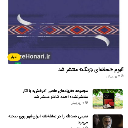
نویسنده و کارگردان: محمد تقی‌زاده
مشاور هنری و مدیر فیلم‌برداری: آرمین حجازی
دستیار کارگردان: شیما فرجام
مدیر تولید: تقی عبداللهی
اخبار
منشی صحنه: فاطمه اکبری
آلبوم «لحظه‌ای دِرَنگ» منتشر شد
طراح صحنه: شادی ناقلی
7 روز پیش
صدابردار: علیرضا محمدی‌اصل
مجموعه «فریادهای عاصی آذرخش» با آثار
منتشرنشده احمد شاملو منتشر شد
7 روز پیش
عکاس پشت‌صحنه: امیرحسین ذوالفقاری
نعیمی «مده‌آ» را در تماشاخانه ایران‌شهر روی صحنه
تدارکات: هادی عیسی‌زاده
می‌برد