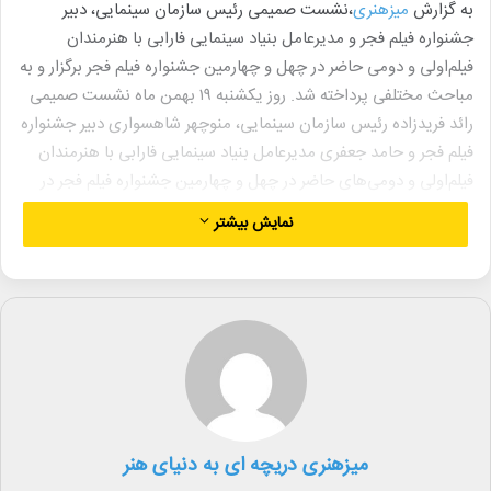
به گزارش
میزهنری
،نشست صمیمی رئیس سازمان سینمایی، دبیر
جشنواره فیلم فجر و مدیرعامل بنیاد سینمایی فارابی با هنرمندان
فیلم‌اولی و دومی‌ حاضر در چهل و چهارمین جشنواره فیلم فجر برگزار و به
مباحث مختلفی پرداخته شد. روز یکشنبه ۱۹ بهمن ماه نشست صمیمی
رائد فریدزاده رئیس سازمان سینمایی، منوچهر شاهسواری دبیر جشنواره
فیلم فجر و حامد جعفری مدیرعامل بنیاد سینمایی فارابی با هنرمندان
فیلم‌اولی و دومی‌های حاضر در چهل و چهارمین جشنواره فیلم فجر در
موزه سینما برگزار شد. منوچهر شاهسواری در ابتدا بیان کرد: عزیزانی که
نمایش بیشتر
در این جلسه حضور دارند، عموما سابقه جدی در فیلم کوتاه و یا
حوزه‌های دیگر داشته‌اند که امسال با حضور خود نسل جدیدی را به
سینمای ایران معرفی کردند. نکته قابل توجه این است که تیم‌های آن‌ها
اعم از تدوینگر و فیلمساز و… نیز همه جوان و کار اولی هستند. دوست
دارم این را هم بگویم که بله زندگی گاهی تلخی‌های خود را دارد و
امیدوارم همه شما سال‌های آینده با کارهای بهتر برای سینمای ایران
هنرنمایی کنید. در ادامه رائد فریدزاده بیان کرد: ما پیش از جشنواره
چالش جدی و اساسی داشتیم و آن، این بود که طبق آیین نامه
میزهنری دریچه ای به دنیای هنر
جشنواره قاعدتا بیش از ۲۲ فیلم نمی‌توانست در جشنواره باشد. بحث