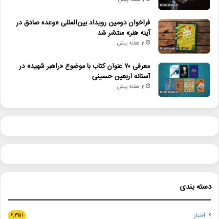
1 هفته پیش
اجراهای_صحنه‌ای
تئاتر_ایران
تئاتر.
فراخوان دومین رویداد بین‌المللی «وعده صادق در
آینه هنر» منتشر شد
جشنواره_تئاتر_مقاومت
2 هفته پیش
نوزدهمین جشنواره بین‌المللی تئاتر مقاومت
معرفی ۷۰ عنوان کتاب با موضوع «راهبر شهید» در
آستانه اربعین حسینی
2 هفته پیش
دسته بندی
اخبار
۶,۳۵۱