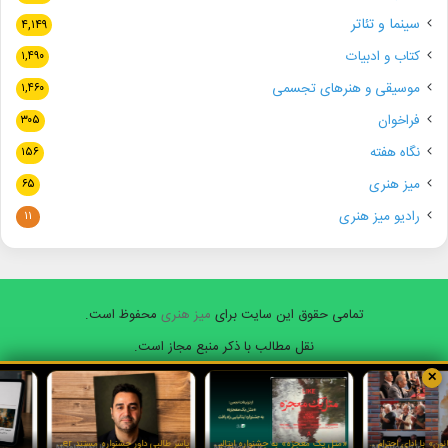
سینما و تئاتر
۴,۱۴۹
کتاب و ادبیات
۱,۴۹۰
موسیقی و هنرهای تجسمی
۱,۴۶۰
فراخوان
۳۰۵
نگاه هفته
۱۵۶
میز هنری
۶۵
رادیو میز هنری
۱۱
تمامی حقوق این سایت برای
میز هنری
محفوظ است.
نقل مطالب با ذکر منبع مجاز است.
✕
فیسبوک
ایکس
یوتیوب
اینستاگرام
واتس
آپ
«کلاسیک‌های کانون» با ادای احترام به واروژ کریم‌مسیحی برگزار شد
«مثل یک معجزه» به جشنواره ایتالیایی راه یافت
یاسر طالبی داور جشنواره مستند Doker روسیه شد