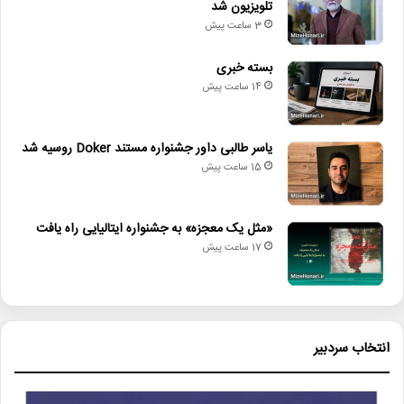
تلویزیون شد
این جشنواره با هدف پرداختن به سیره زندگی و مبارزات شهدا و
3 ساعت پیش
رزمندگان انقلاب اسلامی و دفاع مقدس، همچنین موضوعات مرتبط با
مقاومت و ایستادگی مردم فلسطین، در پاییز و زمستان سال ۱۴۰۳ به
بسته خبری
دبیری محمد کاظم تبار برگزار خواهد شد.
14 ساعت پیش
یاسر طالبی داور جشنواره مستند Doker روسیه شد
15 ساعت پیش
«مثل یک معجزه» به جشنواره ایتالیایی راه یافت
17 ساعت پیش
انتخاب سردبیر