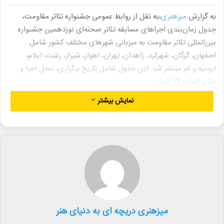
به گزارش
میزهنری
،به نقل از روابط عمومی جشنواره تئاتر مقاومت،
جدول زمان‌بندی اجراهای مسابقه تئاتر صحنه‌ای نوزدهمین جشنواره
بین‌المللی تئاتر مقاومت به میزبانی شهرهای مختلف کشور شامل
اصفهان، گرگان، شهرکرد، زاهدان، تهران، اهواز، شیراز، رشت، ایلام،
ارومیه و قم منتشر شد. این جدول شامل تاریخ برگزاری، محل اجرا و
زمان اجرای آثار است.
نمایش بیشتر
بر اساس برنامه‌ریزی‌های انجام شده، زمان‌بندی اجرای آثار شرکت‌کننده
در مسابقه تئاتر صحنه‌ای به شرح زیر اعلام شده است:
۱. اصفهان: دوشنبه ۲۸ آبان تا سه‌شنبه ۱۳ آذر، تالار هنر، ساعت ۱۹:
نمایش «چند گرگ از عروسی مادرم ماه جان»
۲. گرگان: جمعه ۲ آذر تا جمعه ۹ آذر، تالار فخرالدین اسعد گرگانی، ساعت
۱۹: نمایش «مولن روژ»
۳. شهرکرد: جمعه ۲ آذر تا شنبه ۱۷ آذر، تماشاخانه مهر، ساعت ۱۹: نمایش
میزهنری دریچه ای به دنیای هنر
«نمیشناسیم ای دوست»
۴. زاهدان: شنبه ۳ آذر تا شنبه ۱۷ آذر، تالار نخل آفتاب، ساعت ۱۸:۳۰: