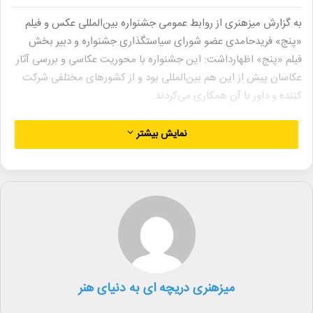
به گزارش میزهنری از روابط عمومی جشنواره بین‌المللی عکس و فیلم
«پنج» فریدحامدی عضو شورای سیاستگذاری جشنواره و دبیر بخش
فیلم «پنج» اظهارداشت: این جشنواره با محوریت عکاسی و بررسی آثار
عکاسان پیش از این هم بین‌المللی بود و از کشورهای مختلفی شرکت
کننده و داور با آن همکاری می‌کردند.
وی گفت: اکنون بخش فیلم هم به این جشنواره اضافه شده است. در
نمایش بیشتر
بیشتر کشورها جشنواره‌ها و رقابت‌های فرهنگی بزرگ و کوچکی برگزار
می‌شود که هنرمندان سراسر جهان برای رقابت به آنها رجوع می‌کنند.
وقتی می‌گوییم جشنواره‌ای بین‌المللی است باید دارای استاندارهای
تعریف شده‌ای باشد.
حامدی افزود: به عنوان مثال رقابت‌های سینمای کن، ونیز یا برلین
پذیرای هزاران اثر از سرتاسر دنیاست و تعدادی را از بین آنها انتخاب
می‌کند و داوری در رده بالا و خبرهایی که سراسر جهان را پوشش
میزهنری دریچه ای به دنیای هنر
می‌دهد. ما نمی‌توانیم از چهار یا پنج کشور کوچک آثاری را دریافت کنیم
و با اهدای یک تندیس ادعای بین‌المللی بودن داشته باشیم. نکته مهمی