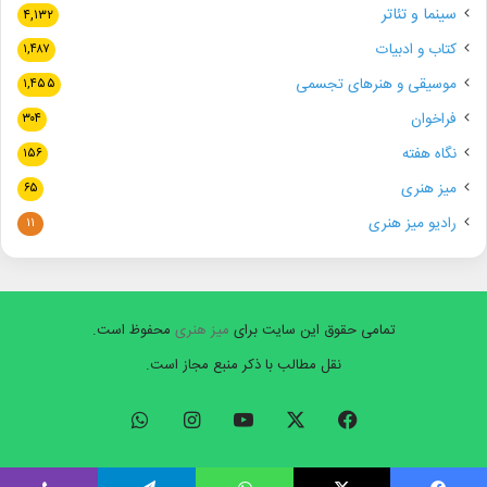
سینما و تئاتر
۴,۱۳۲
کتاب و ادبیات
۱,۴۸۷
موسیقی و هنرهای تجسمی
۱,۴۵۵
فراخوان
۳۰۴
نگاه هفته
۱۵۶
میز هنری
۶۵
رادیو میز هنری
۱۱
تمامی حقوق این سایت برای
میز هنری
محفوظ است.
نقل مطالب با ذکر منبع مجاز است.
فیسبوک
ایکس
یوتیوب
اینستاگرام
واتس
آپ