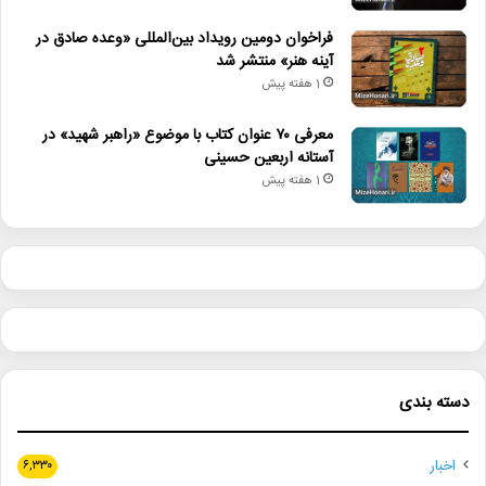
دیگر خبرها
فراخوان دومین رویداد بین‌المللی «وعده صادق در
• نگاه هفته
آینه هنر» منتشر شد
1 هفته پیش
• مجله هنری
معرفی ۷۰ عنوان کتاب با موضوع «راهبر شهید» در
• زمان ساخت و اکران «مایکل ۲» اعلام شد
آستانه اربعین حسینی
• راهیابی ۲ انیمیشن کوتاه به سی‌امین جشنواره فیلم رود آیلند
1 هفته پیش
• شایعه یا واقعیت؟ نقش کلیدی پل توماس اندرسون در فیلم جدید
اسکورسیزی
• افتتاح نمایش «یک فیل ناپدید شده است» با حضور ایرج راد
• جزئیات اکران مستند «ماسک» منتشر شد
دسته بندی
جشنواره بین‌المللی عکس و فیلم «پنج»
فریدحامدی
اخبار
۶,۳۳۰