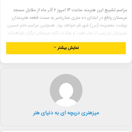
مراسم تشییع این هنرمند ساعت ۱۴ امروز ۲ آذر ماه از مقابل مسجد
عربستان واقع در ابتدای ده متری عماریاسر به سمت قطعه هنرمندان
بهشت معصومه (س) شهر قم خواهد بود. همچنین مراسم ختم حسین
نوروزیان نیز پس از نماز مغرب و عشا در تکیه عربستان برگزار خواهدشد.
نمایش بیشتر
حسین نوروزیان ۱۳ مهر ماه سال ۱۳۳۱ چشم به جهان گشود و طی پنجاه
سال خدمت هنری، علاوه بر تدریس هنر در مدارس آموزش و پرورش و
دبیری در عرصه «موسیقی»، شاگردان بسیاری را نیز تربیت کرد. او
همچنین به عنوان آهنگساز در گروه‌های تئاتر و سرود نیز حضور داشت.
خانه موسیقی ایران درگذشت این هنرمند را به خانواده او و جامعه
موسیقی تسلیت می‌گوید.
میزهنری دریچه ای به دنیای هنر
لینک خبر