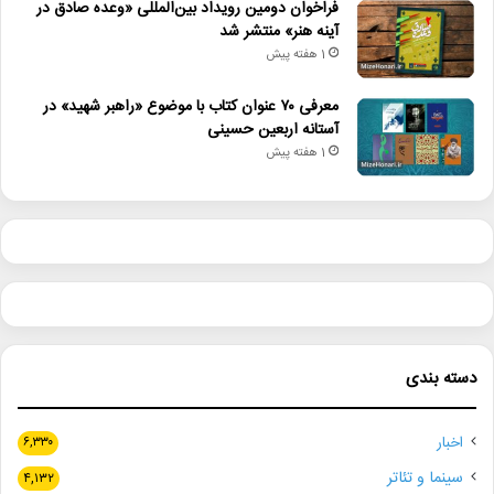
فراخوان دومین رویداد بین‌المللی «وعده صادق در
آینه هنر» منتشر شد
1 هفته پیش
معرفی ۷۰ عنوان کتاب با موضوع «راهبر شهید» در
آستانه اربعین حسینی
1 هفته پیش
دسته بندی
اخبار
۶,۳۳۰
سینما و تئاتر
۴,۱۳۲