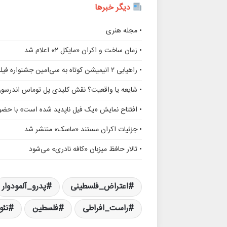
دیگر خبرها
• مجله هنری
• زمان ساخت و اکران «مایکل ۲» اعلام شد
• راهیابی ۲ انیمیشن کوتاه به سی‌امین جشنواره فیلم رود آیلند
• شایعه یا واقعیت؟ نقش کلیدی پل توماس اندرسو
• افتتاح نمایش «یک فیل ناپدید شده است» با حضور
• جزئیات اکران مستند «ماسک» منتشر شد
• تالار حافظ میزبان «کافه نادری» می‌شود
اعتراض_فلسطینی
پدرو_آلمودوار
راست_افراطی
فلسطین
نئو