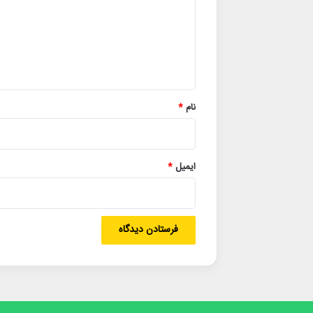
گ
ا
ه
*
نام
*
ایمیل
*