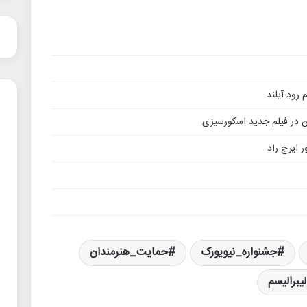
ن در فیلم جدید اسکورسیزی
 ایرج راد
جشنواره_نیویورک
حمایت_هنرمندان
لیبرالیسم