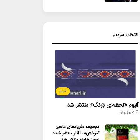
انتخاب سردبیر
اخبار
آلبوم «لحظه‌ای دِرَنگ» منتشر شد
5 روز پیش
مجموعه «فریادهای عاصی
آذرخش» با آثار منتشرنشده
احمد شاملو منتشر شد