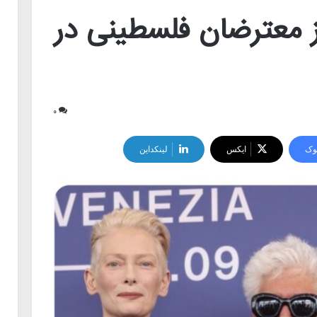
ز معترضان فلسطینی در
۰
وک
ایکس
لینکداین