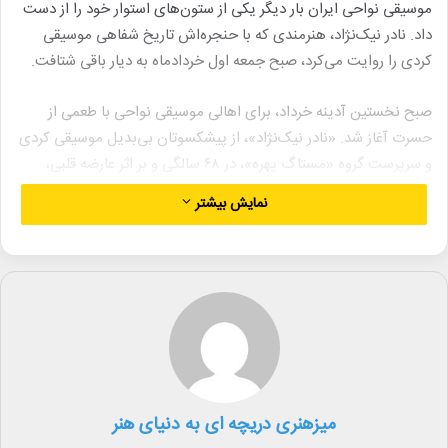
موسیقی نواحی ایران بار دیگر یکی از ستون‌های استوار خود را از دست
داد. نادر نیک‌نژاد، هنرمندی که با حنجره‌اش تاریخ شفاهی موسیقی
کردی را روایت می‌کرد، صبح جمعه اول خردادماه به دیار باقی شتافت.
صبح نخستین آدینه خرداد، برای اهالی موسیقی نواحی با طعمی از
حسرت آغاز شد. «نادر نیک‌نژاد»، از پیشکسوتان بی‌بدیل موسیقی کردی
و سرپرست گروه «مستاگ پهره»، در ۶۸ سالگی و بر اثر عارضه قلبی،
آخرین نت زندگی‌اش را بر صفحه روزگار نگاشت.
نمایش بیشتر
نیک‌نژاد تنها یک خواننده نبود؛ او را می‌توان یکی از آخرین راویان
اصالت در موسیقی نواحی دانست. کسی که در دنیای پرهیاهوی
مدرنیته، همواره بر مدار سنت‌های موسیقیِ زادگاهش چرخید و اجازه
نداد اصالت‌های صوتی کُردی در گذر زمان غبار فراموشی بگیرند. دریافت
نشان درجه یک هنری از وزارت فرهنگ و ارشاد اسلامی، گواهی است بر
وزن هنری این استاد فقید؛ نشانی که تنها به کسانی تعلق می‌گیرد که
عمر خود را نه در پی شهرت‌های زودگذر، که در راه حفظ میراث فرهنگی
میزهنری دریچه ای به دنیای هنر
این سرزمین صرف کرده‌اند.