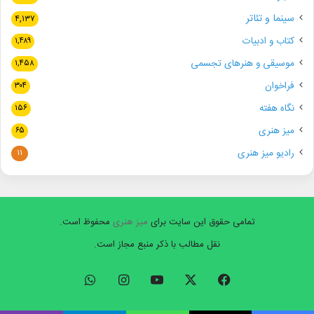
سینما و تئاتر
۴,۱۳۷
کتاب و ادبیات
۱,۴۸۹
موسیقی و هنرهای تجسمی
۱,۴۵۸
فراخوان
۳۰۴
نگاه هفته
۱۵۶
میز هنری
۶۵
رادیو میز هنری
۱۱
تمامی حقوق این سایت برای
میز هنری
محفوظ است.
نقل مطالب با ذکر منبع مجاز است.
فیسبوک
ایکس
یوتیوب
اینستاگرام
واتس
آپ