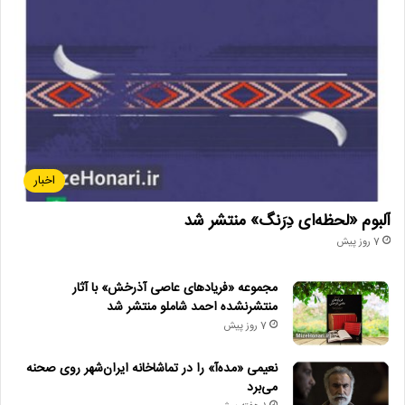
موسیقی_کردی
موسیقی_نواحی_ایران
نادر_نیک‌نژاد
اخبار
آلبوم «لحظه‌ای دِرَنگ» منتشر شد
7 روز پیش
مجموعه «فریادهای عاصی آذرخش» با آثار
منتشرنشده احمد شاملو منتشر شد
7 روز پیش
نعیمی «مده‌آ» را در تماشاخانه ایران‌شهر روی صحنه
می‌برد