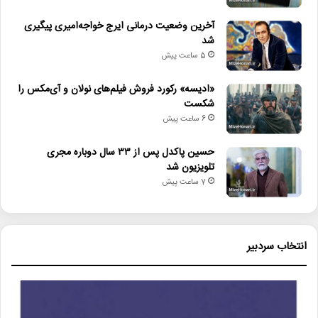
• حق نشر رمان «زیبا صدایم کن» در چین و ژاپن
آخرین وضعیت درمانی ایرج خواجه‌امیری پیگیری
شد
• آخرین وضعیت درمانی ایرج خواجه‌امیری پیگیری شد
5 ساعت پیش
• «ادیسه» رکورد فروش فیلم‌های نولان و آی‌مکس را شکست
«ادیسه» رکورد فروش فیلم‌های نولان و آی‌مکس را
• حسین پاکدل پس از ۳۳ سال دوباره مجری تلویزیون شد
شکست
6 ساعت پیش
حسین پاکدل پس از ۳۳ سال دوباره مجری
حمایت_از_تئاتر
خانه_تئاتر
تلویزیون شد
محمد_مهدی_احمدی
معاونت_امور_هنری
7 ساعت پیش
هنرمندان_تئاتر
هنرهای_نمایشی
وزارت_فرهنگ_و_ارشاد_اسلامی،
انتخاب سردبیر