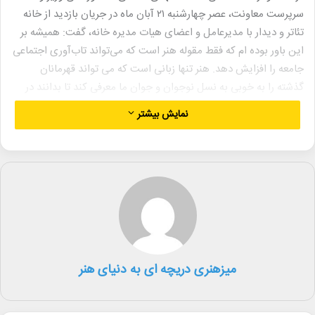
سرپرست معاونت، عصر چهارشنبه ۲۱ آبان ماه در جریان بازدید از خانه
تئاتر و دیدار با مدیرعامل و اعضای هیات مدیره خانه، گفت: همیشه بر
این باور بوده ام که فقط مقوله هنر است که می‌تواند تاب‌آوری اجتماعی
جامعه را افزایش دهد. هنر تنها زبانی است که می تواند قهرمانان
گذشته را به خوبی به نسل نوجوان و جوان ما معرفی کند تا بدانند در
شرایط حساس، ایران ما چگونه بحران ها را پشت سر گذاشته و با
نمایش بیشتر
افتخار تا به امروز پیش آمده‌ است.
او افزود: همه رشته های هنری ارزشمند و قابل احترام هستند ولی به
باور من هنر تئاتر و سینما اثر بیشتری بر مخاطب دارند. برخی دیالوگ
های یک اثر نمایشی یا سینمایی گاهی می‌تواند به اندازه یک کتاب
تامل برانگیز و موثر باشد. البته این یک واقعیت است که امروز موفق
ترین هنرمندان ما در عرصه سینما، کسانی هستند که از خاستگاه تئاتر
برخواسته اند. تئاتر به مثابه مدرسه ای است که هنرمندان را برای حضور
میزهنری دریچه ای به دنیای هنر
موفق تر در سینما، تربیت می‌کند.
احمدی تصریح کرد: این بدان معنا نیست که در بین رشته های مختلف