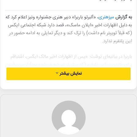
به گزارش
میزهنری
، «آلبرتو باربرا» دبیر هنری جشنواره ونیز اعلام کرد که
به دلیل اظهارات اخیر «ایلان ماسک»، قصد دارد شبکه اجتماعی ایکس
(که قبلاً توییتر نام داشت) را ترک کند و دیگر تمایلی به ادامه حضور در
این پلتفرم ندارد.
باربرا در بیانیه‌ای نوشت: «پس از اظهارات اخیر مالک ایکس، اشتیاقم
برای ماندن در این پلتفرم (که پیش‌تر نیز ضعیف شده بود) از بین رفت.
اهداف و نیت‌های این شبکه اجتماعی دیگر با من همسو نیست.»
نمایش بیشتر
هرچند باربرا مشخصاً به کدام اظهارات ماسک اشاره نکرده است، اما به
نظر می‌رسد واکنش او به صحبت‌های اخیر ماسک در مورد بریتانیا و
نژادپرستی در این کشور باشد. ماسک چند روز پیش اعلام کرده بود که
بریتانیا به دلیل شورش‌های نژادی اخیر در آستانه یک «جنگ داخلی»
است. او همچنین در پیامی دیگر «استیون پارکینسون»، رئیس دادستانی
عمومی بریتانیا، را «اشتازی ووک» نامیده بود. پارکینسون پیش‌تر گفته
بود که افرادی که در شبکه‌های اجتماعی پیام‌های نفرت‌آمیز و