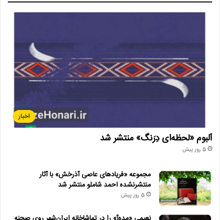
اخبار
آلبوم «لحظه‌ای دِرَنگ» منتشر شد
5 روز پیش
مجموعه «فریادهای عاصی آذرخش» با آثار
منتشرنشده احمد شاملو منتشر شد
5 روز پیش
نعیمی «مده‌آ» را در تماشاخانه ایران‌شهر روی صحنه