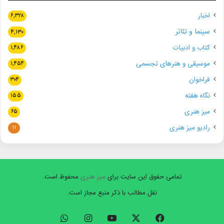
اخبار
۶,۳۲۸
سینما و تئاتر
۴,۱۳۰
کتاب و ادبیات
۱,۴۸۶
موسیقی و هنرهای تجسمی
۱,۴۵۴
فراخوان
۳۰۴
نگاه هفته
۱۵۵
میز هنری
۶۵
رادیو میز هنری
۱۱
تمامی حقوق این سایت برای
میز هنری
محفوظ است.
نقل مطالب با ذکر منبع مجاز است.
فیسبوک
ایکس
یوتیوب
اینستاگرام
واتس