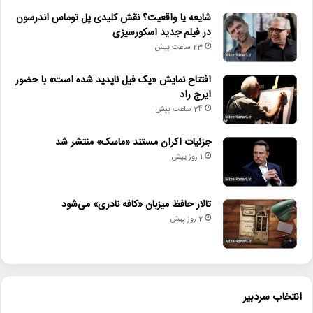
شایعه یا واقعیت؟ نقش کلیدی پل توماس اندرسون
آلبرتو_باربرا
اظهارات_جنجالی
ایلان_ماسک
در فیلم جدید اسکورسیزی
23 ساعت پیش
جشنواره_ونیز
خروج_از_ایکس
افتتاح نمایش «یک فیل ناپدید شده است» با حضور
شبکه_اجتماعی_ایکس
ایرج راد
24 ساعت پیش
هشتاد و ششمین دوره جشنواره ونیز
جزئیات اکران مستند «ماسک» منتشر شد
1 روز پیش
تالار حافظ میزبان «کافه نادری» می‌شود
2 روز پیش
انتخاب سردبیر