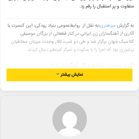
متفاوت و پر استقبال را رقم زد.
به گزارش
میزهنری
،به نقل از روابط‌عمومی بنیاد رودکی، این کنسرت با
آثاری از آهنگسازان زن ایرانی در کنار قطعاتی از بزرگان موسیقی
کلاسیک جهان برگزار شد و طی دو شب، تالار وحدت میزبان مخاطبان
پرشوری بود که اجرا را با سکوت و تمرکز کم‌نظیر دنبال کردند.
آغاز با سیبلیوس و ادامه با آثار آهنگسازان ایرانی
کنسرت با اجرای «امپرامپتو اپوس ۵» از ژان سیبلیوس توسط گروه
نمایش بیشتر
سازهای زهی آغاز شد. پس از آن، ارکستر به سراغ آثار دو آهنگساز
برجسته ایرانی، گلفام خیام و آفتاب درویشی رفت.
ابتدا قطعات «سیمرغ» و «زمزمه» اثر گلفام خیام نواخته شد و سپس
پدرام فریوسفی به‌عنوان سولیست ویولن روی صحنه آمد تا همراه با
ارکستر، قطعه «دیار» از آفتاب درویشی را اجرا کند. هر دو آهنگساز پس
از اجرای آثارشان با دعوت رهبر ارکستر روی صحنه حاضر شدند و مورد
تشویق تماشاگران قرار گرفتند.