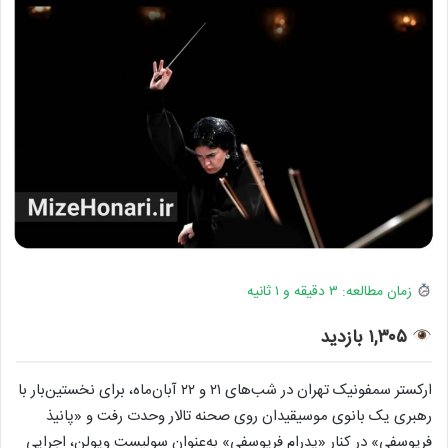
زمان مطالعه: ۳ دقیقه و ۱ ثانیه
۱,۳۰۵ بازدید
ارکستر سمفونیک تهران در شب‌های ۲۱ و ۲۲ آبان‌ماه، برای نخستین‌بار با
رهبری یک بانوی موسیقیدان روی صحنه تالار وحدت رفت و «پانیذ
فریوسفی» در کنار «پدرام فریوسفی» به‌عنوان سولیست ویولن، اجرایی