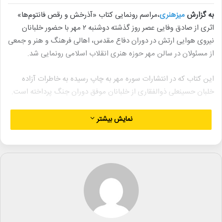
به گزارش
میزهنری
،مراسم رونمایی کتاب «آذرخش و رقص فانتوم‌ها»
اثری از صادق وفایی عصر روز گذشته دوشنبه ۲ مهر با حضور خلبانان
نیروی هوایی ارتش در دوران دفاع مقدس، اهالی فرهنگ و هنر و جمعی
از مسئولان در سالن مهر حوزه هنری انقلاب اسلامی رونمایی شد.
این کتاب که در انتشارات سوره مهر به چاپ رسیده به خاطرات آزاده
خلبان حسینعلی ذوالفقاری از خلبانان موفق دوران جنگ پرداخته است.
سخنران ابتدایی این مراسم خلبان فرج‌الله برات‌پور با حضور در پشت
نمایش بیشتر
تریبون از خود به عنوان سرباز کوچک میهن نام برد و تاکید کرد اگر نیروی
هوایی و جانفشانی خلبانان نبود خوزستان از دست می‌رفت.
سپس چند کلیپ از خاطره‌گویی راوی کتاب حسینعلی ذوالفقاری و
اتفاقات تلخ و شیرینی که بر او در سال‌های جنگ در فانتوم‌های جنگی
گذشته بود، برای حضار به نمایش درآمد.
در ادامه صادق وفایی نویسنده کتاب با خوش‌زبان و خوش‌صحبت