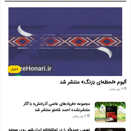
اخبار
آلبوم «لحظه‌ای دِرَنگ» منتشر شد
6 روز پیش
مجموعه «فریادهای عاصی آذرخش» با آثار
منتشرنشده احمد شاملو منتشر شد
6 روز پیش
نعیمی «مده‌آ» را در تماشاخانه ایران‌شهر روی صحنه