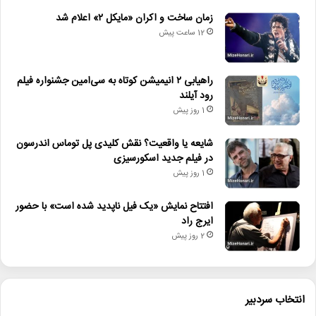
• افتتاح نمایش «یک فیل ناپدید شده است» با حضور ایرج راد
زمان ساخت و اکران «مایکل ۲» اعلام شد
12 ساعت پیش
• جزئیات اکران مستند «ماسک» منتشر شد
راهیابی ۲ انیمیشن کوتاه به سی‌امین جشنواره فیلم
آذرخش و رقص فانتوم‌ها
انتشارات سوره مهر
رود آیلند
1 روز پیش
حوزه هنری
صادق وفایی
نیروی هوایی ارتش
شایعه یا واقعیت؟ نقش کلیدی پل توماس اندرسون
در فیلم جدید اسکورسیزی
1 روز پیش
افتتاح نمایش «یک فیل ناپدید شده است» با حضور
ایرج راد
2 روز پیش
انتخاب سردبیر