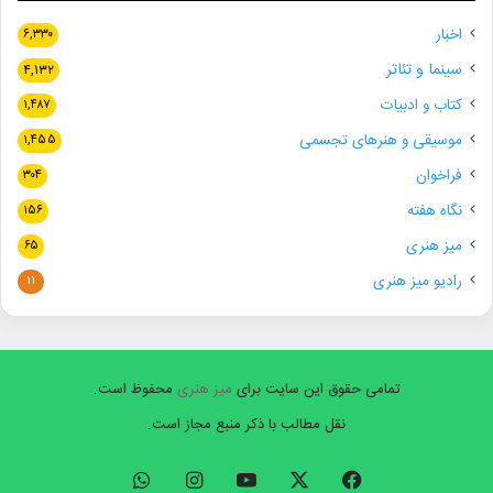
اخبار
۶,۳۳۰
سینما و تئاتر
۴,۱۳۲
کتاب و ادبیات
۱,۴۸۷
موسیقی و هنرهای تجسمی
۱,۴۵۵
فراخوان
۳۰۴
نگاه هفته
۱۵۶
میز هنری
۶۵
رادیو میز هنری
۱۱
تمامی حقوق این سایت برای
میز هنری
محفوظ است.
نقل مطالب با ذکر منبع مجاز است.
فیسبوک
ایکس
یوتیوب
اینستاگرام
واتس