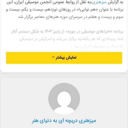
به گزارش
میزهنری
،به نقل از روابط عمومی انجمن موسیقی ایران، این
برنامه با عنوان «هم نوایی۱» در روزهای نوزدهم، بیست و یکم، بیست و
سوم و بیست و هفتم در سرسرای موزه هنرهای معاصر برگزار شد.
برنامه «اجراهای موسیقی در موزه» از پاییز ۱۴۰۴ به شکل مستمر آغاز
شد؛ رویدادی که هر یکشنبه برگزار می‌شد و تمرکزش بر موسیقی
کلاسیک و موسیقی ایرانی بود.
نمایش بیشتر
این روند اما در زمستان سال گذشته، همزمان با اتفاقات و شرایط جنگ،
متوقف شد. حالا این جریان دوباره در قالب مجموعه اجراهای
«همنوایی» از سر گرفته شده؛ برنامه‌ای که همزمان با برگزاری نمایشگاه
«هنر و جنگ» در موزه، این بار تمرکز خود را بر موسیقی ایرانی گذاشته
است.
«همنوایی» در دور جدید خود در چهار نوبت برگزار شد و اجراهای
دوشنبه و چهارشنبه آن به برگزیدگان جشنواره موسیقی جوان اختصاص
میزهنری دریچه ای به دنیای هنر
داشت؛ نوازندگانی از میان نفرات اول و دوم چند سال اخیر جشنواره که
در سازهای مختلف موسیقی ایرانی روی صحنه رفتند. هر شب چهار