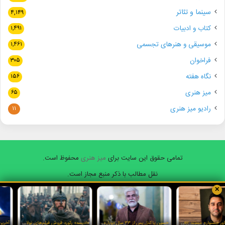
سینما و تئاتر
۴,۱۴۹
کتاب و ادبیات
۱,۴۹۱
موسیقی و هنرهای تجسمی
۱,۴۶۱
فراخوان
۳۰۵
نگاه هفته
۱۵۶
میز هنری
۶۵
رادیو میز هنری
۱۱
تمامی حقوق این سایت برای
میز هنری
محفوظ است.
نقل مطالب با ذکر منبع مجاز است.
✕
فیسبوک
ایکس
یوتیوب
اینستاگرام
واتس
آپ
یاسر طالبی داور جشنواره مستند Doker روسیه شد
حسین پاکدل پس از ۳۳ سال دوباره مجری تلویزیون شد
«ادیسه» رکورد فروش فیلم‌های نولان و آی‌مکس را شکست