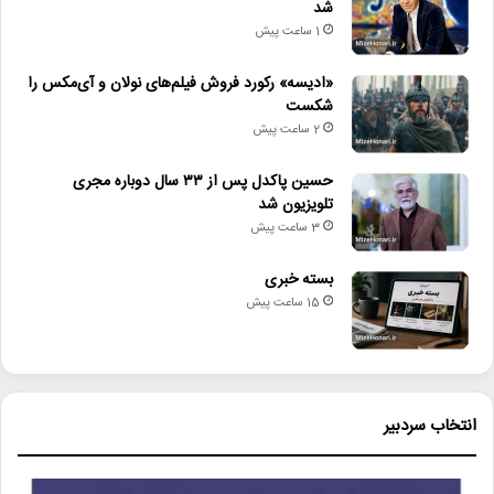
معاونت هنری وزارت فرهنگ، آنتونیو سانچز بندیتو گاسپر سفیر
شد
1 ساعت پیش
پادشاهی اسپانیا در ایران از جمله حاضران در موزه هنرهای معاصر بودند
که از این اجراها دیدن کردند.
«ادیسه» رکورد فروش فیلم‌های نولان و آی‌مکس را
شکست
2 ساعت پیش
لینک خبر
حسین پاکدل پس از ۳۳ سال دوباره مجری
کپی
تلویزیون شد
3 ساعت پیش
بسته خبری
15 ساعت پیش
دیگر خبرها
• بسته خبری
انتخاب سردبیر
• حق نشر رمان «زیبا صدایم کن» در چین و ژاپن
• آخرین وضعیت درمانی ایرج خواجه‌امیری پیگیری شد