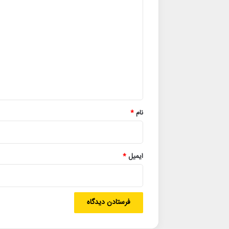
د
ی
د
گ
ا
ه
*
نام
*
ایمیل
*