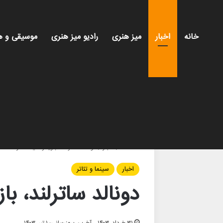
خانه
اخبار
میز هنری
رادیو میز هنری
موسیقی و ه
خانه
/
اخبار
/
دونالد ساترلند، بازیگر سینما، درگذشت
اخبار
سینما و تئاتر
دونالد ساترلند، ب