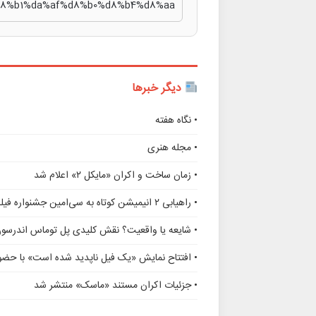
دیگر خبرها
• نگاه هفته
• مجله هنری
• زمان ساخت و اکران «مایکل ۲» اعلام شد
• راهیابی ۲ انیمیشن کوتاه به سی‌امین جشنواره فیلم رود آیلند
• شایعه یا واقعیت؟ نقش کلیدی پل توماس اندرسو
• افتتاح نمایش «یک فیل ناپدید شده است» با حضور
• جزئیات اکران مستند «ماسک» منتشر شد