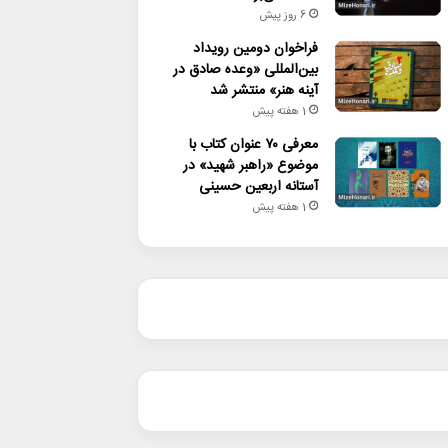
6 روز پیش
فراخوان دومین رویداد
بین‌المللی «وعده صادق در
آینه هنر» منتشر شد
1 هفته پیش
معرفی ۷۰ عنوان کتاب با
موضوع «راهبر شهید» در
آستانه اربعین حسینی
1 هفته پیش