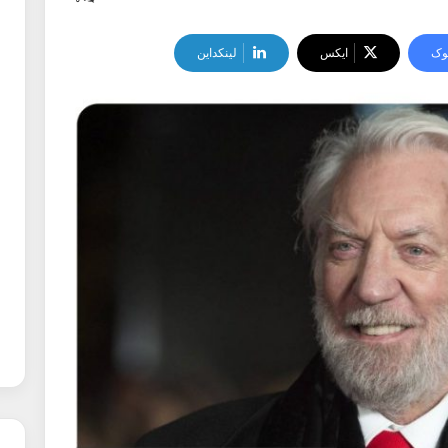
۰
وک
ایکس
لینکداین