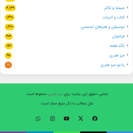
سینما و تئاتر
۴,۱۳۹
کتاب و ادبیات
۱,۴۹۰
موسیقی و هنرهای تجسمی
۱,۴۶۰
فراخوان
۳۰۴
نگاه هفته
۱۵۶
میز هنری
۶۵
رادیو میز هنری
۱۱
تمامی حقوق این سایت برای
میز هنری
محفوظ است.
نقل مطالب با ذکر منبع مجاز است.
فیسبوک
ایکس
یوتیوب
اینستاگرام
واتس
آپ