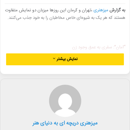
به گزارش
میزهنری
،تهران و کرمان این روزها میزبان دو نمایش متفاوت
هستند که هر یک به شیوه‌ای خاص مخاطبان را به خود جذب می‌کنند.
“امان”: سفری به عمق وجود زن
نمایش بیشتر
نمایش “امان” به نویسندگی عباس جمالی و کارگردانی مجتبی جدی،
مخاطبان تهرانی را به تماشاخانه هامون دعوت می‌کند. این نمایش ۴۵
دقیقه‌ای با بازی درخشان بازیگرانی چون زینب ایزدپناه، مهسا بهروزی و
نازنین حشمدار، روایتی از زندگی پنج زن و چالش‌های آن‌ها است.
“امان” با تمرکز بر مفاهیمی چون زنانگی، معنویت و روابط انسانی،
تماشاگر را به سفری عمیق در دل وجود انسان می‌برد.
“عروسی بعد از شب شیشه”: کمدی‌ای شیرین و پرماجرا
میزهنری دریچه ای به دنیای هنر
در کرمان، نمایش کمدی “عروسی بعد از شب شیشه” به نویسندگی و