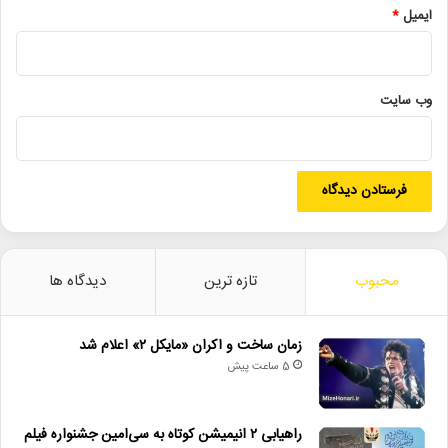
• تالار حافظ میزبان «کافه نادری» می‌شود
ایمیل
*
انتشارات_شهید_کاظمی
حسن_شفیع_زاده
وب‌ سایت
دفاع_مقدس
کتاب_خاطرات
کتاب_دیده_بان
کتاب_نوجوانان
لیلا_بهرامی
محبوب
تازه ترین
دیدگاه ها
زمان ساخت و اکران «مایکل ۲» اعلام شد
5 ساعت پیش
راهیابی ۲ انیمیشن کوتاه به سی‌امین جشنواره فیلم