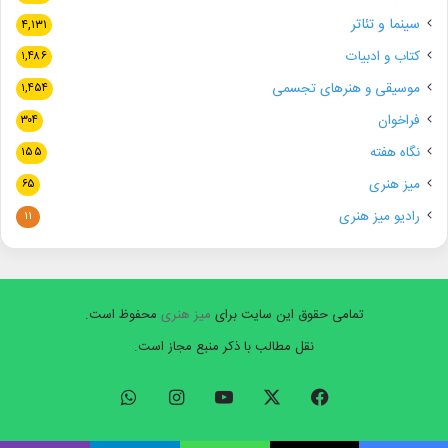
سینما و تئاتر
۴,۱۳۱
کتاب و ادبیات
۱,۴۸۶
موسیقی و هنرهای تجسمی
۱,۴۵۴
فراخوان
۳۰۴
نگاه هفته
۱۵۵
میز هنری
۶۵
رادیو میز هنری
۱۱
تمامی حقوق این سایت برای
میز هنری
محفوظ است.
نقل مطالب با ذکر منبع مجاز است.
فیسبوک
ایکس
یوتیوب
اینستاگرام
واتس
آپ