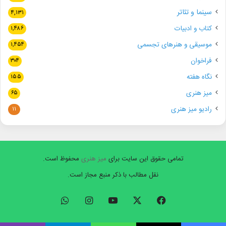
سینما و تئاتر
۴,۱۳۱
کتاب و ادبیات
۱,۴۸۶
موسیقی و هنرهای تجسمی
۱,۴۵۴
فراخوان
۳۰۴
نگاه هفته
۱۵۵
میز هنری
۶۵
رادیو میز هنری
۱۱
تمامی حقوق این سایت برای
میز هنری
محفوظ است.
نقل مطالب با ذکر منبع مجاز است.
فیسبوک
ایکس
یوتیوب
اینستاگرام
واتس
آپ