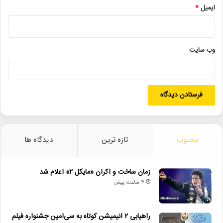
هجدهمین جشنواره بین المللی فیلم مستند ایران «سینماحقیقت» ۱۸ تا
ایمیل
*
۲۵ آذرماه به دبیری محمد حمیدی مقدم در پردیس چارسو برگزار
می‌شود.
وب‌ سایت
لینک خبر
کپی
محبوب
تازه ترین
دیدگاه ها
دیگر خبرها
• مجله هنری
زمان ساخت و اکران «مایکل ۲» اعلام شد
4 ساعت پیش
• زمان ساخت و اکران «مایکل ۲» اعلام شد
• راهیابی ۲ انیمیشن کوتاه به سی‌امین جشنواره فیلم رود آیلند
راهیابی ۲ انیمیشن کوتاه به سی‌امین جشنواره فیلم