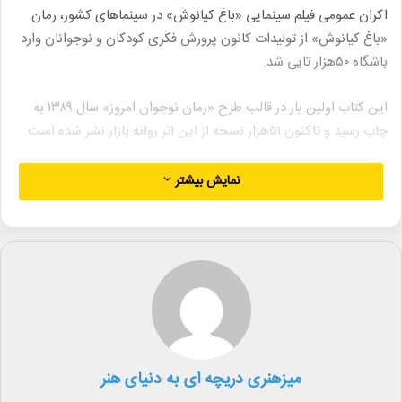
اکران عمومی فیلم سینمایی «باغ کیانوش» در سینماهای کشور، رمان
«باغ کیانوش» از تولیدات کانون پرورش فکری کودکان و نوجوانان وارد
باشگاه ۵۰هزار تایی شد.
این کتاب اولین بار در قالب طرح «رمان نوجوان امروز» سال ۱۳۸۹ به
چاپ رسید و تاکنون ۵۱هزار نسخه از این اثر روانه‌ بازار نشر شده است.
بر اساس این خبر، فیلم سینمایی «باغ کیانوش» با اقتباس از این کتاب،
نمایش بیشتر
از سوی کانون پرورش فکری کودکان و نوجوانان و باشگاه فیلم سوره
تولید شده است که اکران عمومی آن از روز ۹ آبان هم‌زمان با هفته
نوجوان در سینماهای سراسر کشور آغاز شده است.
این فیلم سینمایی به کارگردانی رضا کشاورزحداد و تهیه‌کنندگی
محمدجواد موحد، سه پروانه زرین بهترین فیلم، بهترین دستاورد فنی و
هنری و جایزه بخش نوجوان را از سی‌وششمین جشنواره بین‌المللی
فیلم‌های کودکان و نوجوانان اصفهان و سیمرغ بلورین بهترین دستاورد
میزهنری دریچه ای به دنیای هنر
هنری چهل‌ودومین جشنواره فیلم فجر از آن خود کرده است.