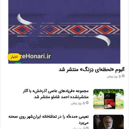
دیگر خبرها
• مجله هنری
• زمان ساخت و اکران «مایکل ۲» اعلام شد
• راهیابی ۲ انیمیشن کوتاه به سی‌امین جشنواره فیلم رود آیلند
اخبار
• شایعه یا واقعیت؟ نقش کلیدی پل توماس اندرسون در فیلم جدید
آلبوم «لحظه‌ای دِرَنگ» منتشر شد
اسکورسیزی
5 روز پیش
• افتتاح نمایش «یک فیل ناپدید شده است» با حضور ایرج راد
مجموعه «فریادهای عاصی آذرخش» با آثار
• جزئیات اکران مستند «ماسک» منتشر شد
منتشرنشده احمد شاملو منتشر شد
5 روز پیش
• تالار حافظ میزبان «کافه نادری» می‌شود
نعیمی «مده‌آ» را در تماشاخانه ایران‌شهر روی صحنه
می‌برد