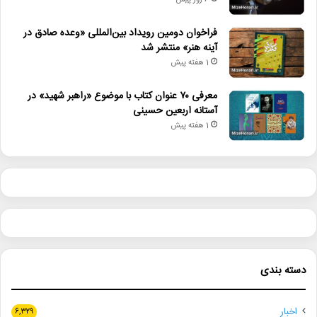
باغ کیانوش
دیجی کانون
سایت طاقچه
6 روز پیش
علی‌اصغر عزتی‌پاک
فراکتاب
فراخوان دومین رویداد بین‌المللی «وعده صادق در
آینه هنر» منتشر شد
کانون پرورش فکری کودکان و نوجوانان
1 هفته پیش
معرفی ۷۰ عنوان کتاب با موضوع «راهبر شهید» در
آستانه اربعین حسینی
1 هفته پیش
دسته بندی
اخبار
۶,۳۲۹