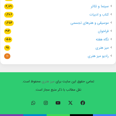
سینما و تئاتر
۴,۱۳۱
کتاب و ادبیات
۱,۴۸۶
موسیقی و هنرهای تجسمی
۱,۴۵۴
فراخوان
۳۰۴
نگاه هفته
۱۵۵
میز هنری
۶۵
رادیو میز هنری
۱۱
تمامی حقوق این سایت برای
میز هنری
محفوظ است.
نقل مطالب با ذکر منبع مجاز است.
فیسبوک
ایکس
یوتیوب
اینستاگرام
واتس
آپ