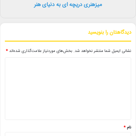
میزهنری دریچه ای به دنیای هنر
دیگر خبرها
دیدگاهتان را بنویسید
• نگاه هفته
نشانی ایمیل شما منتشر نخواهد شد.
بخش‌های موردنیاز علامت‌گذاری شده‌اند
*
• «دره لاک‌پشت‌ها»آماده نمایش شد
د
• برگزاری دهمین فستیوال رقابتی پیانو «کلارا»
ی
د
• صبحانه خبر
گ
• جلال آل‌احمد به قاب تلویزیون می‌آید
ا
• کدام فیلم‌ها در گیشه سینماها صدرنشین شدند؟
ه
• «سبیل‌السلطنه» در سنگلج روی صحنه می‌رود
*
نام
*