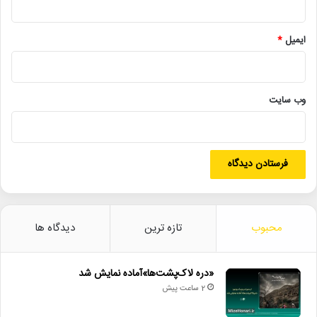
آزادسازی_خرمشهر
روایت_جنگ_در_دل_جنگ
سازمان_سینمایی
سینمای_دفاع_مقدس
ایمیل
*
وب‌ سایت
محبوب
تازه ترین
دیدگاه ها
«دره لاک‌پشت‌ها»آماده نمایش شد
2 ساعت پیش