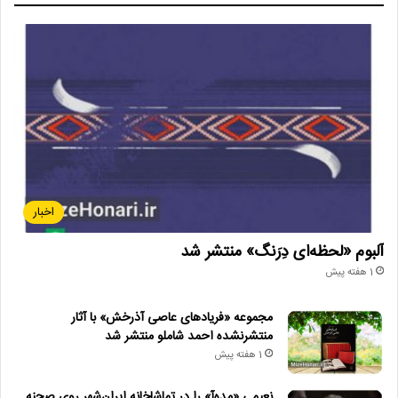
اخبار
آلبوم «لحظه‌ای دِرَنگ» منتشر شد
1 هفته پیش
مجموعه «فریادهای عاصی آذرخش» با آثار
منتشرنشده احمد شاملو منتشر شد
1 هفته پیش
نعیمی «مده‌آ» را در تماشاخانه ایران‌شهر روی صحنه