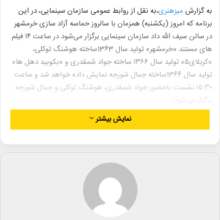
به گزارش
میزهنری
،به نقل از روابط عمومی سازمان سینمایی، در این
برنامه که امروز (یکشنبه) همزمان با سالروز حماسه آزاد سازی خرمشهر
در سالن سیف الله داد سازمان سینمایی برگزار می‌شود در ساعت ۱۴ فیلم
های مستند «خرمشهر» تولید سال 1363ساخته هوشنگ توکلی،
«کربلای۵» تولید سال ۱۳۶۶ ساخته جواد شمقدری و «بکوبید دهل ها»
تولید سال 1366ساخته جمال شورجه نمایش داده خواهد شد و ساعت
۱۵:۳۰ نشست باحضور جواد شمقدری، هوشنگ توکلی و جمال شورجه
برگزار می‌شود.
این برنامه که توسط سازمان سینمایی با همکاری فیلمخانه ملی ایران و
نمایش بیشتر
دفتر امور ایثارگران وزارت فرهنگ و ارشاد اسلامی برگزار می‌شود در روز
اول ضمن نمایش مستند «پل آزادی»، نشستی با حضور محمد داودی
برپا شد.
لینک خبر
کپی