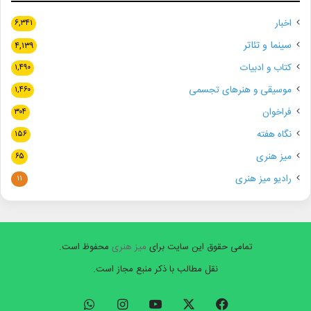
اخبار
۶,۳۴۱
سینما و تئاتر
۴,۱۳۹
کتاب و ادبیات
۱,۴۹۰
موسیقی و هنرهای تجسمی
۱,۴۶۰
فراخوان
۳۰۴
نگاه هفته
۱۵۶
میز هنری
۶۵
رادیو میز هنری
۱۱
تمامی حقوق این سایت برای
میز هنری
محفوظ است.
نقل مطالب با ذکر منبع مجاز است.
فیسبوک
ایکس
یوتیوب
اینستاگرام
واتس